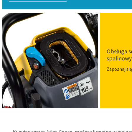
Obsługa 
spalinowy
Zapoznaj się
Kupując sprzęt Atlas Copco, możesz liczyć na wydajn