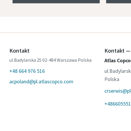
Kontakt
Kontakt — 
ul.Badylarska 25 02-484 Warszawa Polska
Atlas Copco
+48 664 976 516
ul.Badylars
Polska
acpoland@pl.atlascopco.com
crserwis@pl
+486605551