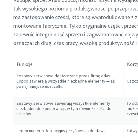
tak wysokiego poziomu produktywności po przeprowa
ma zastosowanie części, które są wyprodukowane z 
montowane fabrycznie. Tylko oryginalne części, przec
zapewnić integralność sprzętu i zagwarantować najwyż
oznacza ich długi czas pracy, wysoką produktywność 
Funkcje
Korz
Zestawy serwisowe dostarczane przez firmę Atlas
Copco zawierają wszystkie niezbędne elementy — aż
Oszcz
po najmniejsze uszczelki.
Zestawy serwisowe zawierają wszystkie elementy
To od
niezbędne do konserwacji, w tym również części do
możes
silników.
częśc
Jeden numer referencyjny przyśpiesza dostawę.
Łatwy