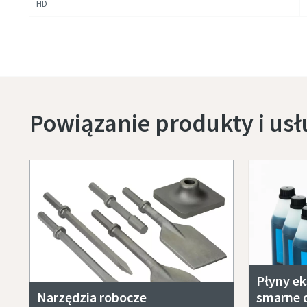
HD
Powiązanie produkty i usł
Płyny ek
Narzędzia robocze
smarne 