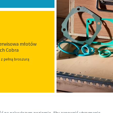
serwisowa młotów
ch Cobra
 z pełną broszurą
ość na najwyższym poziomie. Aby zapewnić utrzymanie