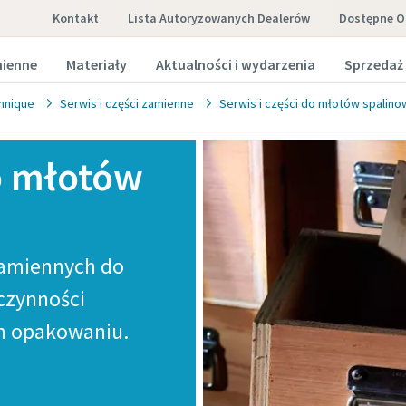
Kontakt
Lista Autoryzowanych Dealerów
Dostępne O
mienne
Materiały
Aktualności i wydarzenia
Sprzedaż
hnique
Serwis i części zamienne
Serwis i części do młotów spalin
o młotów
zamiennych do
czynności
m opakowaniu.