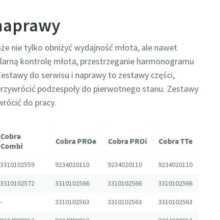
 naprawy
oże nie tylko obniżyć wydajność młota, ale nawet
arną kontrolę młota, przestrzeganie harmonogramu
estawy do serwisu i naprawy to zestawy części,
przywrócić podzespoły do pierwotnego stanu. Zestawy
wrócić do pracy.
Cobra
Cobra PROe
Cobra PROi
Cobra TTe
Combi
3310102559
9234020110
9234020110
9234020110
3310102572
3310102566
3310102566
3310102566
-
3310102563
3310102563
3310102563