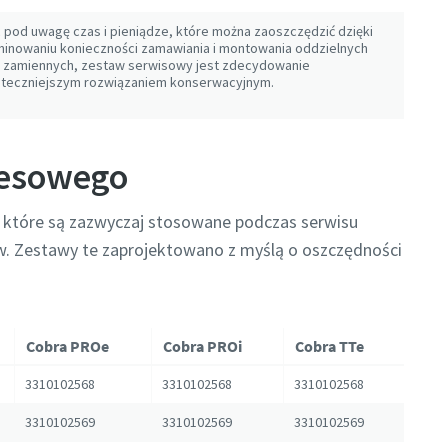
c pod uwagę czas i pieniądze, które można zaoszczędzić dzięki
minowaniu konieczności zamawiania i montowania oddzielnych
i zamiennych, zestaw serwisowy jest zdecydowanie
uteczniejszym rozwiązaniem konserwacyjnym.
resowego
 które są zazwyczaj stosowane podczas serwisu
 Zestawy te zaprojektowano z myślą o oszczędności
Cobra PROe
Cobra PROi
Cobra TTe
3310102568
3310102568
3310102568
3310102569
3310102569
3310102569