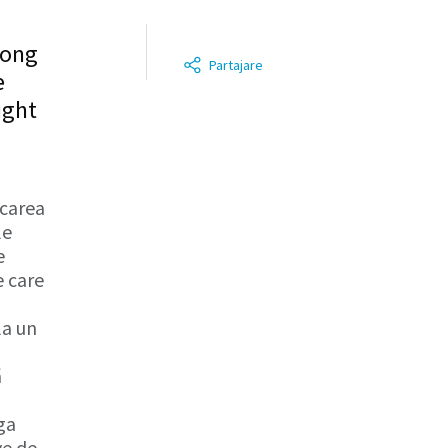
long
Partajare
e
ight
icarea
le
e
e care
la un
ă
ga
ve de