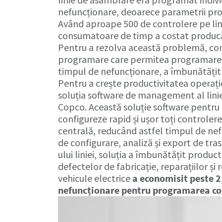
nefuncționare, deoarece parametrii progr
Având aproape 500 de controlere pe lini
consumatoare de timp a costat producă
Pentru a rezolva această problemă, com
programare care permitea programarea 
timpul de nefuncționare, a îmbunătățit p
Pentru a crește productivitatea operaț
soluția software de management al linie
Copco. Această soluție software pentru
configureze rapid și ușor toți controlere
centrală, reducând astfel timpul de nef
de configurare, analiză și export de tra
ului liniei, soluția a îmbunătățit produc
defectelor de fabricație, reparațiilor 
vehicule electrice
a economisit peste 2
nefuncționare pentru programarea con