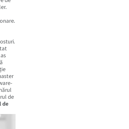
er.
onare.
osturi.
tat
las
să
ție
master
tware-
mărul
rul de
l de