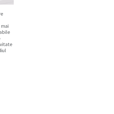
re
e mai
abile
o
vitate
iul