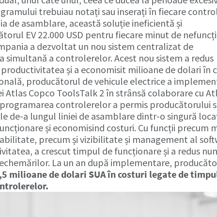
amului trebuiau notați sau inserați în fiecare control
a de asamblare, această soluție ineficientă și
torul EV 22.000 USD pentru fiecare minut de nefuncți
pania a dezvoltat un nou sistem centralizat de
simultană a controlerelor. Acest nou sistem a redus
roductivitatea și a economisit milioane de dolari în c
ională, producătorul de vehicule electrice a implemen
i Atlas Copco ToolsTalk 2 în strânsă colaborare cu At
 programarea controlerelor a permis producătorului 
le de-a lungul liniei de asamblare dintr-o singură loca
uncționare și economisind costuri. Cu funcții precum 
sabilitate, precum și vizibilitate și management al sof
tivitatea, a crescut timpul de funcționare și a redus nu
și rechemărilor. La un an după implementare, producăto
,5 milioane de dolari SUA în costuri legate de timpu
trolerelor.