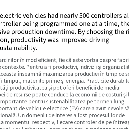
lectric vehicles had nearly 500 controllers a
ontroller being programmed one at a time, th
ssive production downtime. By choosing the r
on, productivity was improved driving
ustainability.
arcinilor în mod eficient, fie că este vorba despre fabr
contexte. Pentru a fi productivi, indivizii și organizații
 Aceasta înseamnă maximizarea producției în timp ce s
i timpul, materiile prime și energia. Practicile durabil
tăți productivitatea și pot oferi beneficii de mediu
ei de resurse poate conduce la economii de costuri și 
 importante pentru sustenabilitatea pe termen lung.
ortant de vehicule electrice (EV) care a avut nevoie s
onală. Un domeniu de interes a fost procesul lor de
La momentul respectiv, fiecare controler de pe întrea
dual, unul câte unul, ceea ce ducea la perioade excesi