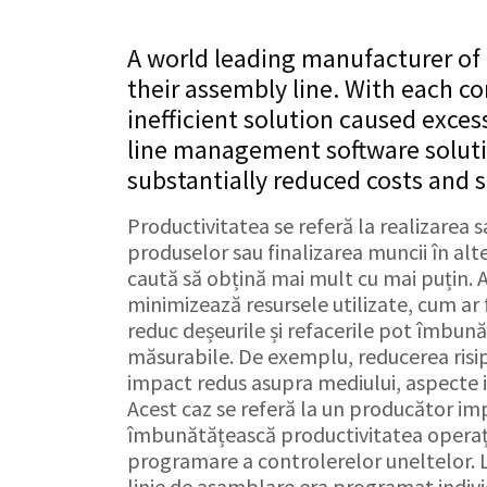
A world leading manufacturer of e
their assembly line. With each c
inefficient solution caused exce
line management software soluti
substantially reduced costs and s
Productivitatea se referă la realizarea s
produselor sau finalizarea muncii în alte 
caută să obțină mai mult cu mai puțin.
minimizează resursele utilizate, cum ar f
reduc deșeurile și refacerile pot îmbună
măsurabile. De exemplu, reducerea risip
impact redus asupra mediului, aspecte
Acest caz se referă la un producător imp
îmbunătățească productivitatea operați
programare a controlerelor uneltelor. 
linie de asamblare era programat indivi