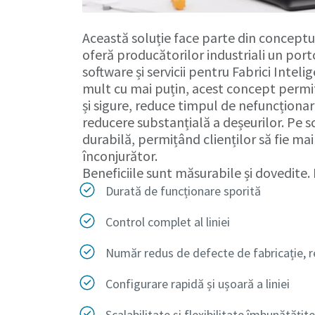
Această soluție face parte din concept
oferă producătorilor industriali un port
software și servicii pentru Fabrici Intel
mult cu mai puțin, acest concept permite
și sigure, reduce timpul de nefuncționare
reducere substanțială a deșeurilor. Pe 
durabilă, permițând clienților să fie ma
înconjurător.
Beneficiile sunt măsurabile și dovedite.
Durată de funcționare sporită
Control complet al liniei
Număr redus de defecte de fabricație, r
Configurare rapidă și ușoară a liniei
Scalabilitate și flexibilitate îmbunătățit