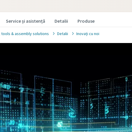
Service și asistență
Detalii
Produse
l tools & assembly solutions
Detalii
Inovați cu noi