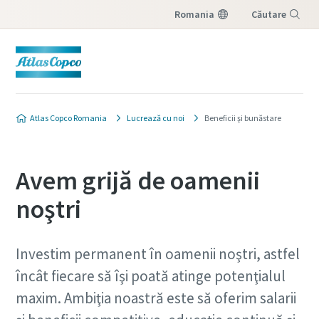
Romania
Căutare
Meniu
Atlas Copco Romania
Lucrează cu noi
Beneficii şi bunăstare
Avem grijă de oamenii
noştri
Investim permanent în oamenii noştri, astfel
încât fiecare să îşi poată atinge potenţialul
maxim. Ambiţia noastră este să oferim salarii