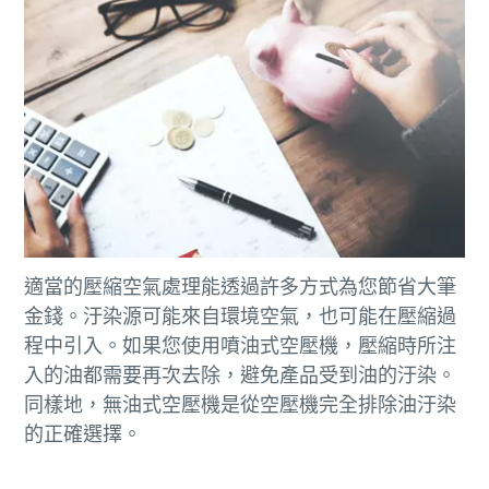
您所需要了解的所有氣動輸送流程相關資訊
適當的壓縮空氣處理能透過許多方式為您節省大筆
金錢。汙染源可能來自環境空氣，也可能在壓縮過
探索您如何能建立更有效率的氣動輸送流程。
程中引入。如果您使用噴油式空壓機，壓縮時所注
入的油都需要再次去除，避免產品受到油的汙染。
深入瞭解
同樣地，無油式空壓機是從空壓機完全排除油汙染
的正確選擇。