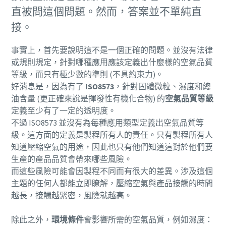
直被問這個問題。然而，答案並不單純直
接。
事實上，首先要說明這不是一個正確的問題。並沒有法律
或規則規定，針對哪種應用應該定義出什麼樣的空氣品質
等級，而只有極少數的準則 (不具約束力)。
好消息是，因為有了
ISO8573
，針對固體微粒、濕度和總
油含量 (更正確來說是揮發性有機化合物) 的
空氣品質等級
定義至少有了一定的透明度。
不過 ISO8573 並沒有為每種應用類型定義出空氣品質等
級。這方面的定義是製程所有人的責任。只有製程所有人
知道壓縮空氣的用途，因此也只有他們知道這對於他們要
生產的產品品質會帶來哪些風險。
而這些風險可能會因製程不同而有很大的差異。涉及這個
主題的任何人都能立即瞭解，壓縮空氣與產品接觸的時間
越長，接觸越緊密，風險就越高。
除此之外，
環境條件
會影響所需的空氣品質，例如濕度：