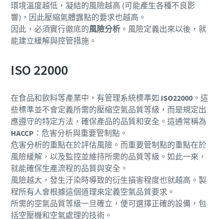
環境溫度越低，凝結的風險越高 (可能產生各種不良影
響)，因此壓縮氣體露點的要求也越高。
因此，必須實行徹底的
風險分析
。風險定義出來以後，就
能建立緩解與控管措施。
ISO 22000
在食品和飲料等產業中，有管理系統標準如
ISO22000
。這
些標準並不會定義所需的壓縮空氣品質等級，而是規定出
應遵守的特定方法，確保產品的品質和安全。這通常稱為
HACCP
：危害分析與重要管制點。
危害分析的重點在於評估風險。而重要管制點的重點在於
風險緩解，以及監控並維持所需的品質等級。如此一來，
就能確保生產流程的品質與安全。
風險越大，發生汙染時導致的衍生損害程度也就越高。製
程所有人會根據這個道理來定義空氣品質要求。
所需的空氣品質等級一旦確立，便可選擇正確的設備，包
括空壓機和空氣處理的技術。