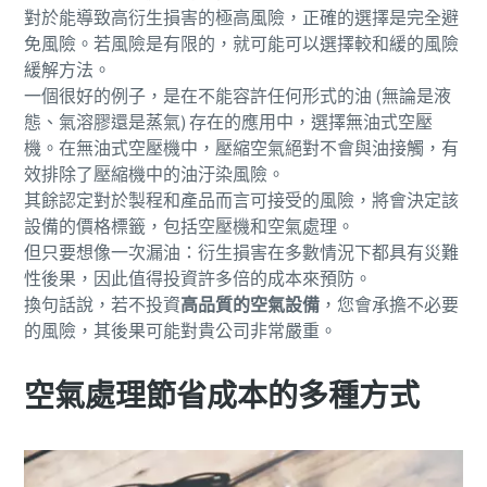
對於能導致高衍生損害的極高風險，正確的選擇是完全避
免風險。若風險是有限的，就可能可以選擇較和緩的風險
打造綠色高效生產的 10 個步驟
緩解方法。
環保生產之碳減量 - 您需要知道的一切
一個很好的例子，是在不能容許任何形式的油 (無論是液
態、氣溶膠還是蒸氣) 存在的應用中，選擇無油式空壓
機。在無油式空壓機中，壓縮空氣絕對不會與油接觸，有
深入瞭解
效排除了壓縮機中的油汙染風險。
其餘認定對於製程和產品而言可接受的風險，將會決定該
設備的價格標籤，包括空壓機和空氣處理。
但只要想像一次漏油：衍生損害在多數情況下都具有災難
性後果，因此值得投資許多倍的成本來預防。
換句話說，若不投資
高品質的空氣設備
，您會承擔不必要
的風險，其後果可能對貴公司非常嚴重。
空氣處理節省成本的多種方式