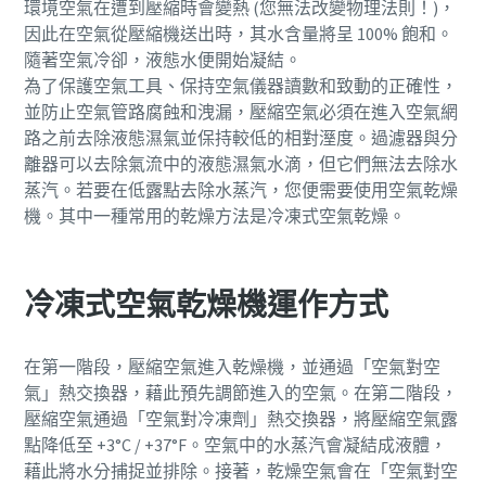
環境空氣在遭到壓縮時會變熱 (您無法改變物理法則！)，
因此在空氣從壓縮機送出時，其水含量將呈 100% 飽和。
隨著空氣冷卻，液態水便開始凝結。
為了保護空氣工具、保持空氣儀器讀數和致動的正確性，
並防止空氣管路腐蝕和洩漏，壓縮空氣必須在進入空氣網
路之前去除液態濕氣並保持較低的相對溼度。過濾器與分
離器可以去除氣流中的液態濕氣水滴，但它們無法去除水
蒸汽。若要在低露點去除水蒸汽，您便需要使用空氣乾燥
機。其中一種常用的乾燥方法是冷凍式空氣乾燥。
冷凍式空氣乾燥機運作方式
在第一階段，壓縮空氣進入乾燥機，並通過「空氣對空
氣」熱交換器，藉此預先調節進入的空氣。在第二階段，
壓縮空氣通過「空氣對冷凍劑」熱交換器，將壓縮空氣露
點降低至 +3°C
/ +37°F。空氣中的水蒸汽會凝結成液體，
藉此將水分捕捉並排除。接著，乾燥空氣會在「空氣對空