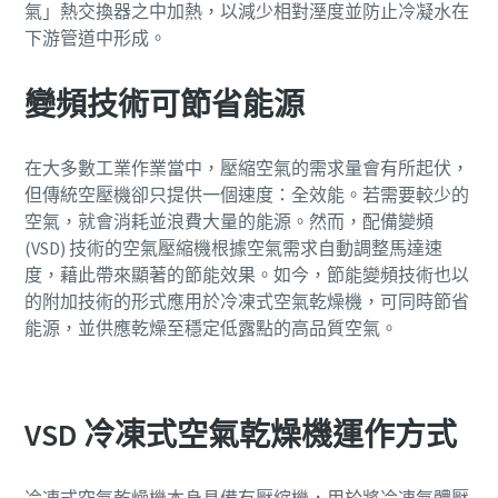
氣」熱交換器之中加熱，以減少相對溼度並防止冷凝水在
下游管道中形成。
打造綠色高效生產的 10 個步驟
變頻技術可節省能源
環保生產之碳減量 - 您需要知道的一切
深入瞭解
在大多數工業作業當中，壓縮空氣的需求量會有所起伏，
但傳統空壓機卻只提供一個速度：全效能。若需要較少的
空氣，就會消耗並浪費大量的能源。然而，配備變頻
(VSD) 技術的空氣壓縮機根據空氣需求自動調整馬達速
度，藉此帶來顯著的節能效果。如今，節能變頻技術也以
的附加技術的形式應用於冷凍式空氣乾燥機，可同時節省
能源，並供應乾燥至穩定低露點的高品質空氣。
VSD 冷凍式空氣乾燥機運作方式
冷凍式空氣乾燥機本身具備有壓縮機，用於將冷凍氣體壓