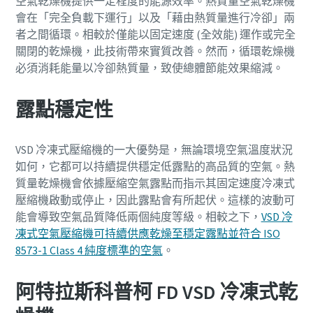
空氣乾燥機提供一定程度的能源效率。熱質量空氣乾燥機
會在「完全負載下運行」以及「藉由熱質量進行冷卻」兩
者之間循環。相較於僅能以固定速度 (全效能) 運作或完全
關閉的乾燥機，此技術帶來實質改善。然而，循環乾燥機
必須消耗能量以冷卻熱質量，致使總體節能效果縮減。
露點穩定性
VSD 冷凍式壓縮機的一大優勢是，無論環境空氣溫度狀況
如何，它都可以持續提供穩定低露點的高品質的空氣。熱
質量乾燥機會依據壓縮空氣露點而指示其固定速度冷凍式
壓縮機啟動或停止，因此露點會有所起伏。這樣的波動可
能會導致空氣品質降低兩個純度等級。相較之下，
VSD 冷
凍式空氣壓縮機可持續供應乾燥至穩定露點並符合 ISO
8573-1 Class 4 純度標準的空氣
。
阿特拉斯科普柯 FD VSD 冷凍式乾