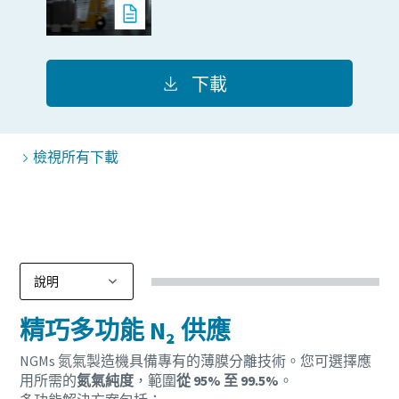
打造綠色高效生產的 10 個步驟
環保生產之碳減量 - 您需要知道的一切
下載
深入瞭解
檢視所有下載
精巧多功能 N₂ 供應
NGMs 氮氣製造機具備專有的薄膜分離技術。您可選擇應
用所需的
氮氣純度
，範圍
從 95% 至 99.5%
。