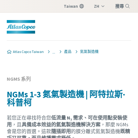
Taiwan
ZH
搜尋
EN
選單
Atlas Copco Taiwan
產品
氮氣製造機
NGMS 系列
NGMs 1-3 氮氣製造機 | 阿特拉斯·
科普柯
若您正在尋找符合您
低流量 N₂ 需求、可在使用點安裝使
用
，且
具備成本效益的氮氣製造機解決方案
，那麼 NGMs
會是您的首選。這款
隨插即用
的膜分離式氮氣製造機
既精