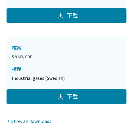
下載
檔案
5.9 MB, PDF
標題
Industrial gases (Swedish)
下載
Show all downloads