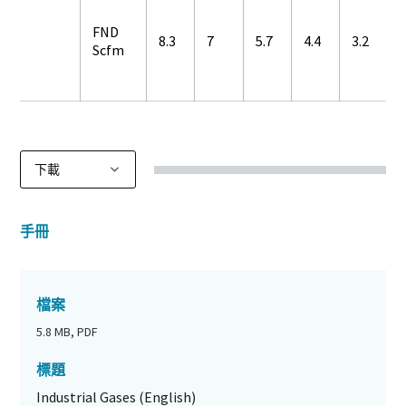
FND
8.3
7
5.7
4.4
3.2
2
Scfm
手冊
檔案
5.8 MB, PDF
標題
Industrial Gases (English)