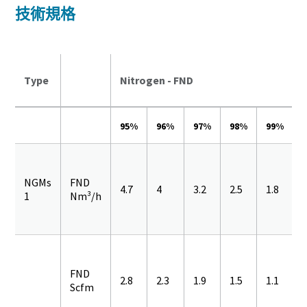
技術規格
Type
Nitrogen - FND
95%
96%
97%
98%
99%
9
NGMs
FND
4.7
4
3.2
2.5
1.8
1
1
Nm³/h
FND
2.8
2.3
1.9
1.5
1.1
0
Scfm