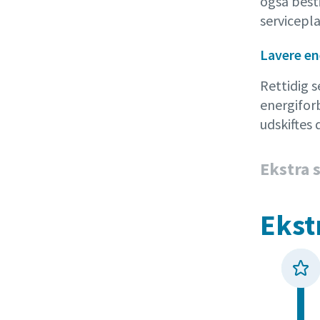
også besti
servicepla
Lavere e
Rettidig 
energifor
udskiftes 
Ekstra 
Ekst