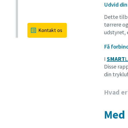
Udvid din
Dette til
tørrere og
Kontakt os
udstyret, 
Få forbin
I
SMART
L
Disse rap
din tryklu
Hvad er
Med 