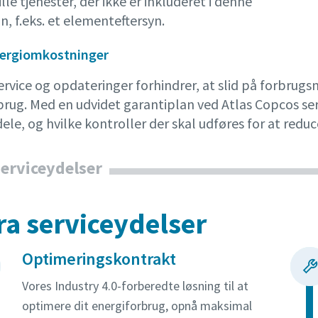
lle tjenester, der ikke er inkluderet i denne
n, f.eks. et elementeftersyn.
nergiomkostninger
service og opdateringer forhindrer, at slid på forbru
brug. Med en udvidet garantiplan ved Atlas Copcos ser
dele, og hvilke kontroller der skal udføres for at re
serviceydelser
ra serviceydelser
Optimeringskontrakt
Vores Industry 4.0-forberedte løsning til at
optimere dit energiforbrug, opnå maksimal