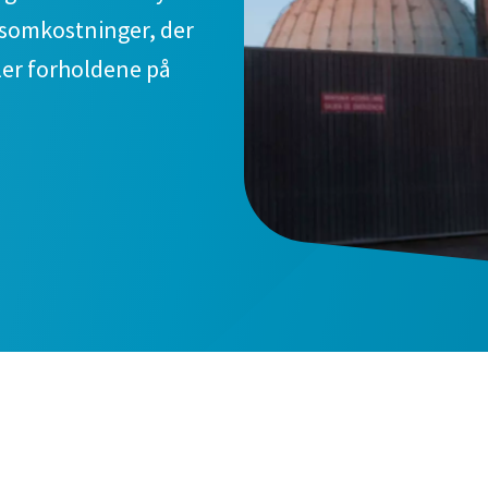
nsomkostninger, der
ler forholdene på