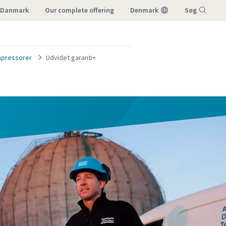
I Danmark
our complete offering
Denmark
Søg
Menu
ompressorer
Udvidet garanti+