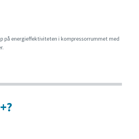
op på energieffektiviteten i kompressorrummet med
er.
i+?