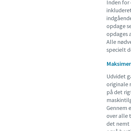
Inden for
inkluderet
indgående
opdage se
opdages af
Alle nødv
specielt de
Maksimeri
Udvidet g
originale 
på det ri
maskintil
Gennem en
over alle 
det nemt 