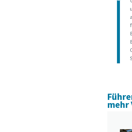
u
Führe
mehr V