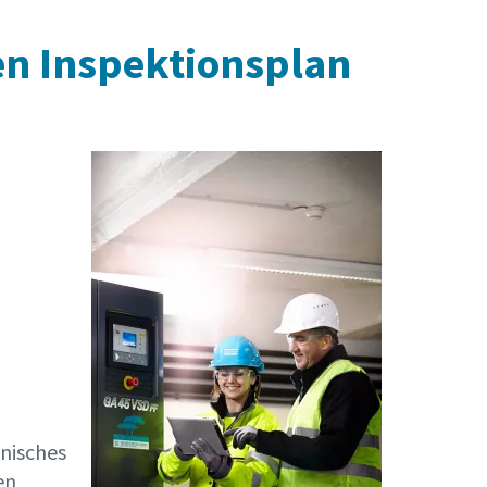
nen Inspektionsplan
nisches
en