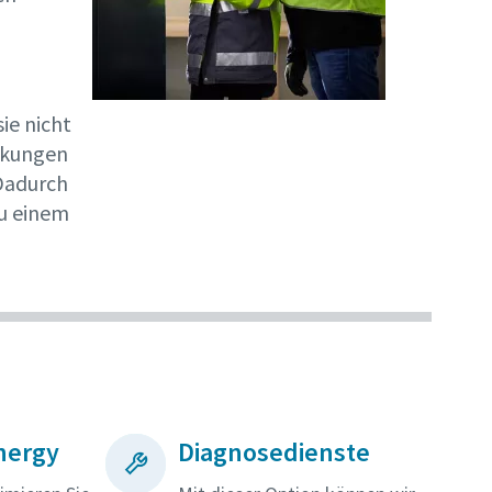
ie nicht
irkungen
 Dadurch
zu einem
nergy
Diagnosedienste