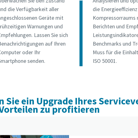
Überwachen Sie den Zustand
Analysieren und opt
nd die Verfügbarkeit aller
die Energieeffizienz
angeschlossenen Geräte mit
Kompressorraums 
frühzeitigen Warnungen und
Berichten und Emp
Empfehlungen. Lassen Sie sich
Leistungsindikator
Benachrichtigungen auf Ihren
Benchmarks und Tre
Computer oder Ihr
Muss für die Einhal
Smartphone senden.
ISO 50001.
n Sie ein Upgrade Ihres Service
orteilen zu profitieren