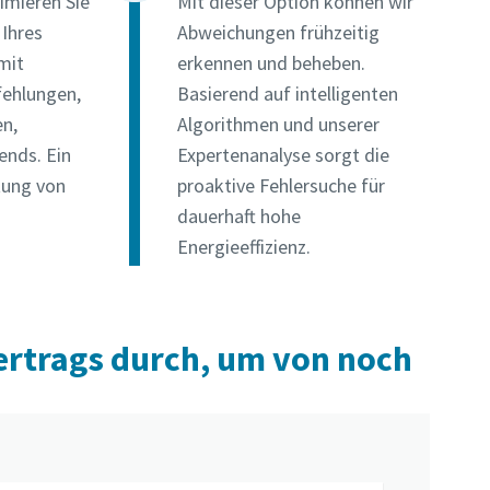
imieren Sie
Mit dieser Option können wir
 Ihres
Abweichungen frühzeitig
mit
erkennen und beheben.
fehlungen,
Basierend auf intelligenten
en,
Algorithmen und unserer
nds. Ein
Expertenanalyse sorgt die
tung von
proaktive Fehlersuche für
dauerhaft hohe
Energieeffizienz.
vertrags durch, um von noch