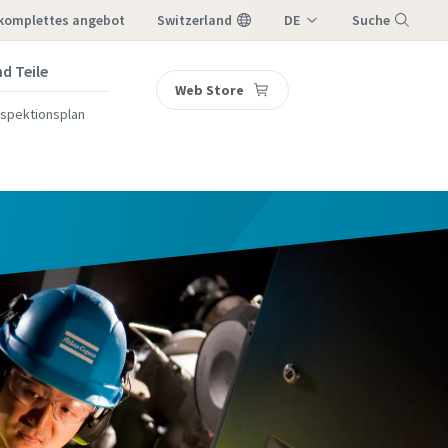
 komplettes angebot
Switzerland
DE
Suche
IT
d Teile
Web Store
Menü
FR
nspektionsplan