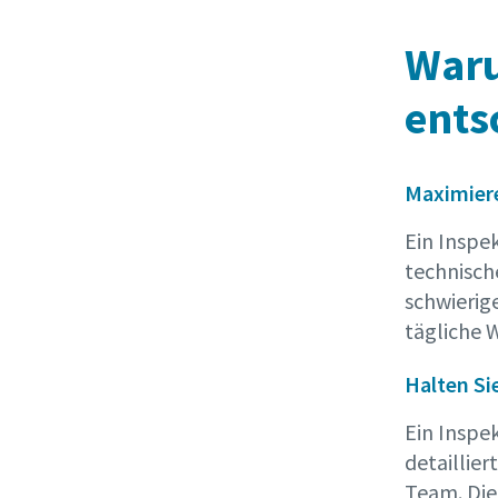
Waru
ents
Maximiere
Ein Inspe
technisch
schwierig
tägliche 
Halten Si
Ein Inspe
detaillie
Team. Di