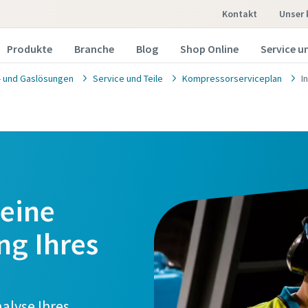
Kontakt
unser
Produkte
Branche
Blog
Shop Online
Service un
t- und Gaslösungen
Service und Teile
Kompressorserviceplan
I
 eine
ng Ihres
alyse Ihres