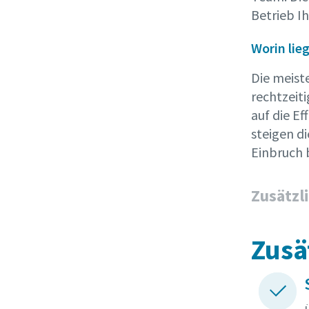
Betrieb Ih
Worin lie
Die meist
rechtzeit
auf die E
steigen d
Einbruch 
Zusätzl
Zusä