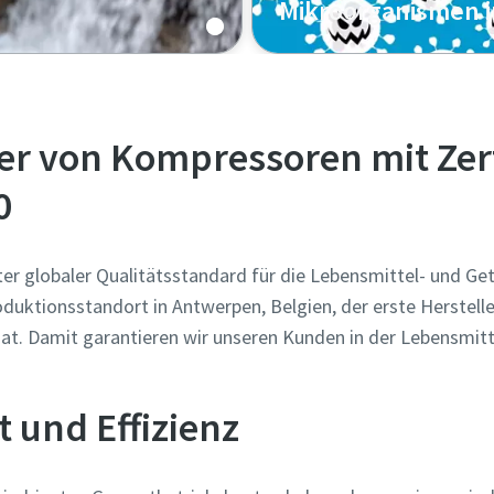
Mikroorganismen i
Erfahren Sie mehr über d
laden Sie unser White Pa
ler von Kompressoren mit Zer
0
ter globaler Qualitätsstandard für die Lebensmittel- und Ge
duktionsstandort in Antwerpen, Belgien, der erste Herstell
 hat. Damit garantieren wir unseren Kunden in der Lebensmit
t und Effizienz