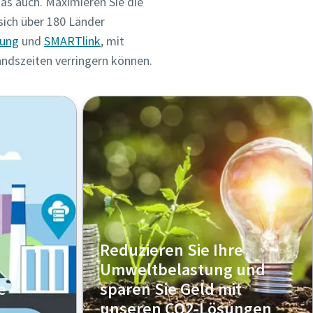
as auch. Maximieren Sie die
sich über 180 Länder
lung
und
SMARTlink
, mit
andszeiten verringern können.
Reduzieren Sie Ihre
Umweltbelastung und
e
sparen Sie Geld mit
unseren CO2-Lösungen