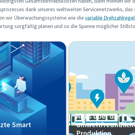
 niedrigsten Gesamtbetriebskosten haben, dann meinen wir d
nsprozesses dank unseres weltweiten Servicenetzwerks, das 
eten wir Überwachungssysteme wie die
variable Drehzahlrege
artung sorgfältig planen und so die Spanne möglicher Stillst
Alles über die
tzte Smart
umweltfreundlich
Produktion