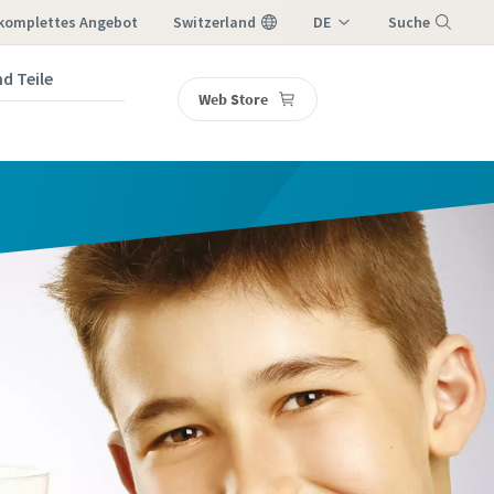
 komplettes Angebot
Switzerland
DE
Suche
IT
d Teile
Web Store
Menü
FR