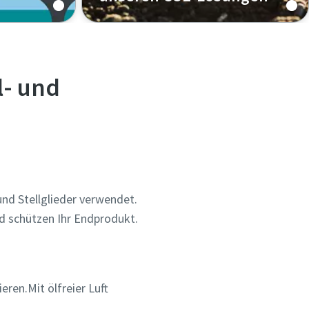
Unsere ölfreien CO2-Lösungen sind
perfekt für die Lebensmittel- und
Getränkeindustrie geeignet.
Sauberes CO2 ist für die
l- und
Karbonisierung von
kohlensäurehaltigen Getränken
und Bier erforderlich, ebenso wie
für die Lebensmittelkonservierung,
da es Lebensmittel frisch hält. Wir
bieten auch Kompressoren für
und Stellglieder verwendet.
große CO2-Durchflussmengen an.
d schützen Ihr Endprodukt.
eren.Mit ölfreier Luft