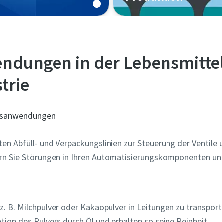
ndungen in der Lebensmitte
trie
ngsanwendungen
ten Abfüll- und Verpackungslinien zur Steuerung der Ventile 
dern Sie Störungen in Ihren Automatisierungskomponenten un
. B. Milchpulver oder Kakaopulver in Leitungen zu transporti
ion des Pulvers durch Öl und erhalten so seine Reinheit.