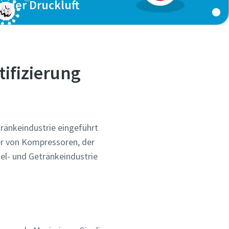
n der Druckluft
as Wachstum von Mikroorganismen in Druckluft, oder
per zum Thema herunter.
tifizierung
tränkeindustrie eingeführt
er von Kompressoren, der
tel- und Getränkeindustrie