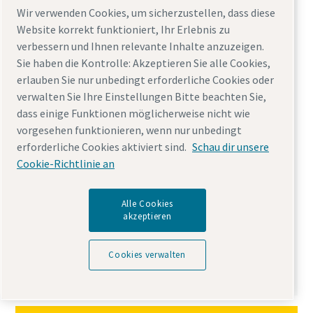
Wir verwenden Cookies, um sicherzustellen, dass diese
Website korrekt funktioniert, Ihr Erlebnis zu
verbessern und Ihnen relevante Inhalte anzuzeigen.
Sie haben die Kontrolle: Akzeptieren Sie alle Cookies,
erlauben Sie nur unbedingt erforderliche Cookies oder
verwalten Sie Ihre Einstellungen Bitte beachten Sie,
dass einige Funktionen möglicherweise nicht wie
Warum Sie sich für synthetisches
vorgesehen funktionieren, wenn nur unbedingt
Kompressoröl entscheiden sollten
erforderliche Cookies aktiviert sind.
Schau dir unsere
19 Dezember, 2022
Cookie-Richtlinie an
Schmiermittel spielen eine wichtige Rolle
dabei, Ihrer Umweltverantwortung
Alle Cookies
nachzukommen – heute und in der Zukunft.
akzeptieren
Mehr lesen
Cookies verwalten