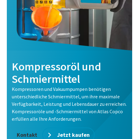
Edelstahlrohre für sensible Anwendungen
Kompressoröl und
Beziehen Sie Ihre Druckluft-Edelstahlrohre jetzt direkt bei
Schmiermittel
Atlas Copco. Optimieren Sie Ihre Prozesse, indem Sie nur
einen einzigen Lieferanten nutzen.
Kompressoren und Vakuumpumpen benötigen
unterschiedliche Schmiermittel, um ihre maximale
Verfügbarkeit, Leistung und Lebensdauer zu erreichen.
Erfahren Sie mehr über Rohrleitungen aus
Kompressoröle und -Schmiermittel von Atlas Copco
Edelstahl
erfüllen alle Ihre Anforderungen.
Kontakt
Jetzt kaufen