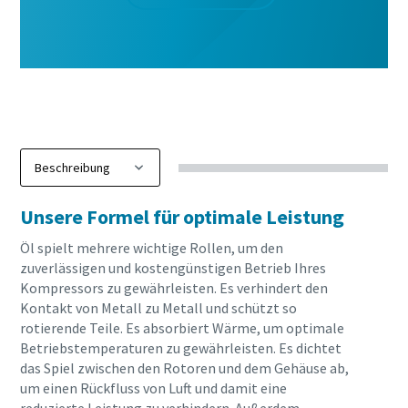
Unsere Formel für optimale Leistung
Öl spielt mehrere wichtige Rollen, um den
zuverlässigen und kostengünstigen Betrieb Ihres
Kompressors zu gewährleisten. Es verhindert den
Kontakt von Metall zu Metall und schützt so
10 Schritte hin zu einer umweltfreundlichen
rotierende Teile. Es absorbiert Wärme, um optimale
und effizienteren Produktion
Betriebstemperaturen zu gewährleisten. Es dichtet
das Spiel zwischen den Rotoren und dem Gehäuse ab,
CO2-Reduzierung für eine umweltfreundliche Produktion
um einen Rückfluss von Luft und damit eine
– alles, was Sie wissen müssen