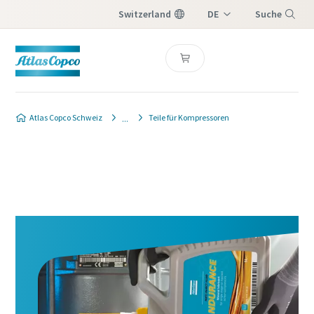
Switzerland
DE
Suche
IT
Menü
FR
Atlas Copco Schweiz
Teile für Kompressoren