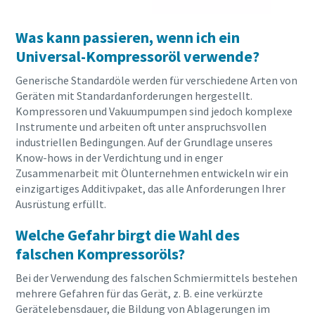
Was kann passieren, wenn ich ein
Universal-Kompressoröl verwende?
Generische Standardöle werden für verschiedene Arten von
Geräten mit Standardanforderungen hergestellt.
Kompressoren und Vakuumpumpen sind jedoch komplexe
Instrumente und arbeiten oft unter anspruchsvollen
industriellen Bedingungen. Auf der Grundlage unseres
Know-hows in der Verdichtung und in enger
Zusammenarbeit mit Ölunternehmen entwickeln wir ein
einzigartiges Additivpaket, das alle Anforderungen Ihrer
Ausrüstung erfüllt.
Alles, was Sie über Ihren pneumatischen
Welche Gefahr birgt die Wahl des
Förderprozess wissen müssen
falschen Kompressoröls?
Entdecken Sie, wie Sie einen effizienteren pneumatischen
Bei der Verwendung des falschen Schmiermittels bestehen
Förderprozess schaffen können.
mehrere Gefahren für das Gerät, z. B. eine verkürzte
Gerätelebensdauer, die Bildung von Ablagerungen im