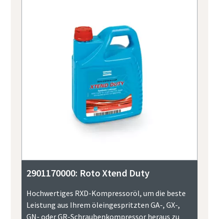
2901170000: Roto Xtend Duty
Hochwertiges RXD-Kompressoröl, um die beste
Leistung aus Ihrem öleingespritzten GA-, GX-,
GN- oder GR-Schraubenkompressor heraus zu