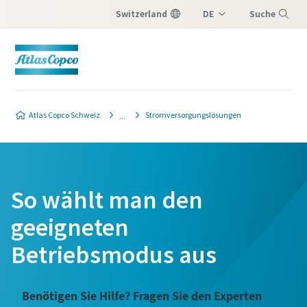
Switzerland
DE
Suche
IT
Menü
FR
Atlas Copco Schweiz
Stromversorgungslösungen
So wählt man den
geeigneten
Betriebsmodus aus
Benötigen Sie Hilfe? Fragen Sie den Experten