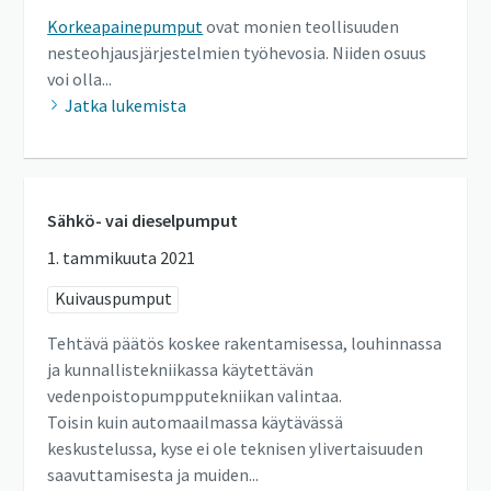
Korkeapainepumput
ovat monien teollisuuden
nesteohjausjärjestelmien työhevosia. Niiden osuus
voi olla...
Jatka lukemista
Sähkö- vai dieselpumput
1. tammikuuta 2021
Kuivauspumput
Tehtävä päätös koskee rakentamisessa, louhinnassa
ja kunnallistekniikassa käytettävän
vedenpoistopumpputekniikan valintaa.
Toisin kuin automaailmassa käytävässä
keskustelussa, kyse ei ole teknisen ylivertaisuuden
saavuttamisesta ja muiden...