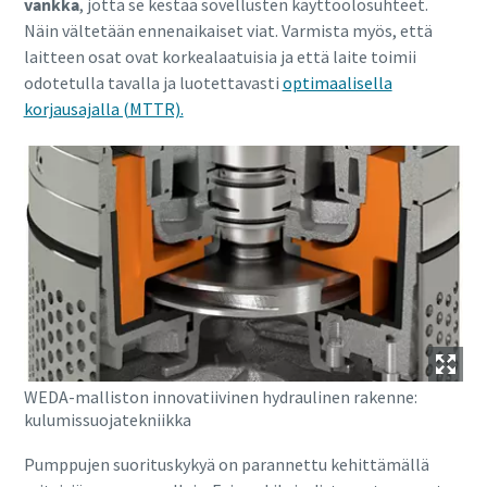
vankka
, jotta se kestää sovellusten käyttöolosuhteet.
Näin vältetään ennenaikaiset viat. Varmista myös, että
laitteen osat ovat korkealaatuisia ja että laite toimii
odotetulla tavalla ja luotettavasti
optimaalisella
korjausajalla (MTTR).
WEDA-malliston innovatiivinen hydraulinen rakenne:
kulumissuojatekniikka
Pumppujen suorituskykyä on parannettu kehittämällä