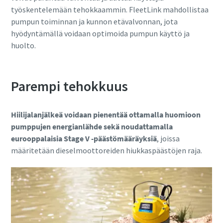
työskentelemään tehokkaammin. FleetLink mahdollistaa
pumpun toiminnan ja kunnon etävalvonnan, jota
hyödyntämällä voidaan optimoida pumpun käyttö ja
huolto.
Parempi tehokkuus
Hiilijalanjälkeä voidaan pienentää ottamalla huomioon
pumppujen energianlähde sekä noudattamalla
eurooppalaisia Stage V -päästömääräyksiä
, joissa
määritetään dieselmoottoreiden hiukkaspäästöjen raja.