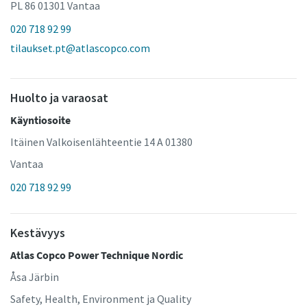
PL 86 01301 Vantaa
020 718 92 99
tilaukset.pt@atlascopco.com
Huolto ja varaosat
Käyntiosoite
Itäinen Valkoisenlähteentie 14 A 01380
Vantaa
020 718 92 99
Kestävyys
Atlas Copco Power Technique Nordic
Åsa Järbin
Safety, Health, Environment ja Quality