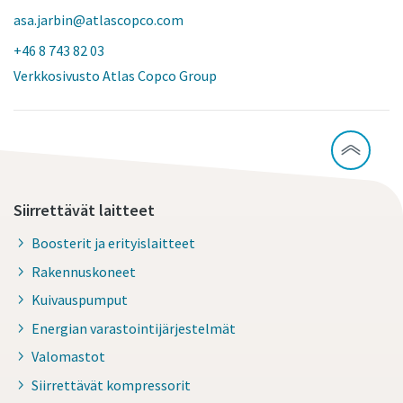
asa.jarbin@atlascopco.com
+46 8 743 82 03
Verkkosivusto Atlas Copco Group
Siirrettävät laitteet
Boosterit ja erityislaitteet
Rakennuskoneet
Kuivauspumput
Energian varastointijärjestelmät
Valomastot
Siirrettävät kompressorit