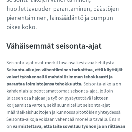
huollettavuuden parantaminen, päästöjen
pienentäminen, lainsäädäntö ja pumpun
oikea koko.
Vähäisemmät seisonta-ajat
Seisonta-ajat ovat merkittävä osa kestävää kehitystä.
Seisonta-aikojen vähentäminen tarkoittaa, että käyttäjät
voivat työskennellä mahdollisimman tehokkaasti ja
parantaa toimintojensa tehokkuutta.
Seisonta-aikoja on
kahdenlaisia: odottamattomat seisonta-ajat, jolloin
laitteen osa hajoaa ja työ on pysäytettävä laitteen
korjaamista varten, sekä suunnitellut seisonta-ajat
määräaikaishuoltojen ja kunnossapitotöiden yhteydessä.
Seisonta-aikoja voidaan vähentää monella tavalla. Ensin
on
varmistettava, että laite soveltuu työhön ja on riittävän