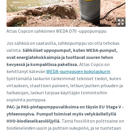
Atlas Copcon sähköinen WEDA D70 -uppopumppu
Jos sähköä on saatavilla, sähköpumppu voi olla tehokas
valinta.
Sähköiset uppopumput, kuten WEDA-pumput,
ovat energiatehokkaimpia ja tuottavat suuren tehon
kevyessä ja kompaktissa paketissa.
Atlas Copco on
kehittänyt kätevän
WEDA-pumppujen kokolaskurin
.
Syöttämällä laskuriin tärkeimmät tekniset tiedot, kuten
virtauksen, staattisen paineen, letkun/putken pituuden ja
halkaisijan, laskuri tarjoaa käyttäjän toimintoihin
sopivinta pumppua.
PAC- ja PAS-pintapumppuvalikoima on täysin EU Stage V -
yhteensopiva. Pumput toimivat myös vetykäsitellyllä
HVO-biodieselkasviöljyllä.
Tämä fossiiliton polttoaine on
biodieseleiden uusin ja puhtain sukupolvi, ja se tuotetaan