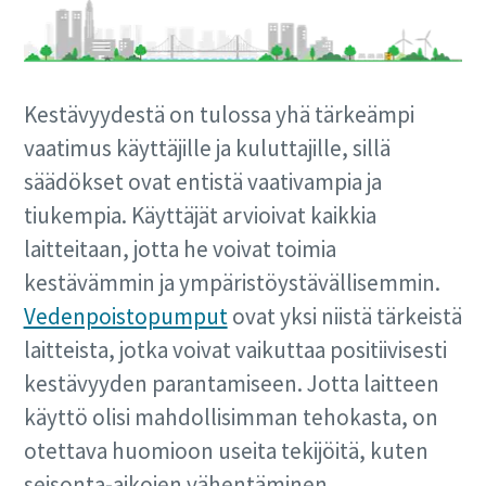
Kestävyydestä on tulossa yhä tärkeämpi
vaatimus käyttäjille ja kuluttajille, sillä
säädökset ovat entistä vaativampia ja
tiukempia. Käyttäjät arvioivat kaikkia
laitteitaan, jotta he voivat toimia
kestävämmin ja ympäristöystävällisemmin.
Vedenpoistopumput
ovat yksi niistä tärkeistä
laitteista, jotka voivat vaikuttaa positiivisesti
kestävyyden parantamiseen. Jotta laitteen
käyttö olisi mahdollisimman tehokasta, on
otettava huomioon useita tekijöitä, kuten
seisonta-aikojen vähentäminen,