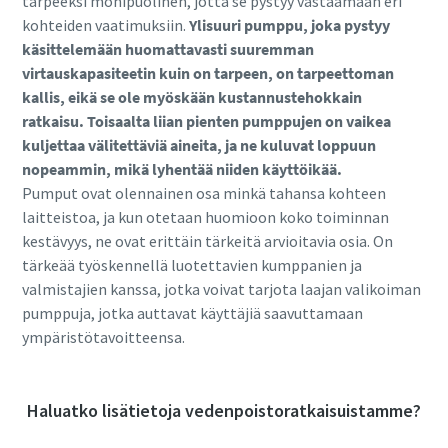
tarpeeksi monipuolinen, jotta se pystyy vastaamaan eri
kohteiden vaatimuksiin.
Ylisuuri pumppu, joka pystyy
käsittelemään huomattavasti suuremman
virtauskapasiteetin kuin on tarpeen, on tarpeettoman
kallis, eikä se ole myöskään kustannustehokkain
ratkaisu. Toisaalta liian pienten pumppujen on vaikea
kuljettaa välitettäviä aineita, ja ne kuluvat loppuun
nopeammin, mikä lyhentää niiden käyttöikää.
Pumput ovat olennainen osa minkä tahansa kohteen
laitteistoa, ja kun otetaan huomioon koko toiminnan
kestävyys, ne ovat erittäin tärkeitä arvioitavia osia. On
tärkeää työskennellä luotettavien kumppanien ja
valmistajien kanssa, jotka voivat tarjota laajan valikoiman
pumppuja, jotka auttavat käyttäjiä saavuttamaan
ympäristötavoitteensa.
Haluatko lisätietoja vedenpoistoratkaisuistamme?