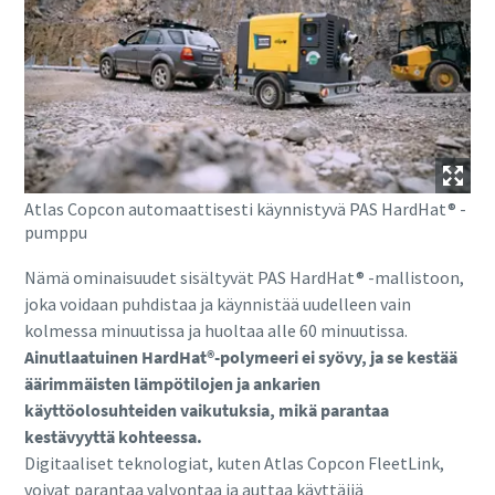
Atlas Copcon automaattisesti käynnistyvä PAS HardHat® -
pumppu
Nämä ominaisuudet sisältyvät PAS HardHat® -mallistoon,
joka voidaan puhdistaa ja käynnistää uudelleen vain
kolmessa minuutissa ja huoltaa alle 60 minuutissa.
Ainutlaatuinen HardHat®-polymeeri ei syövy, ja se kestää
äärimmäisten lämpötilojen ja ankarien
käyttöolosuhteiden vaikutuksia, mikä parantaa
kestävyyttä kohteessa.
Digitaaliset teknologiat, kuten Atlas Copcon FleetLink,
voivat parantaa valvontaa ja auttaa käyttäjiä