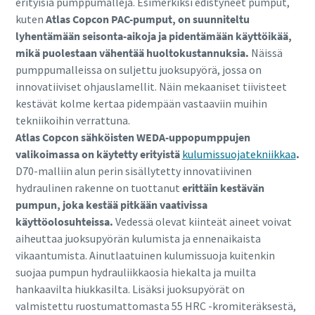
erityisiä pumppumalleja. Esimerkiksi edistyneet pumput,
kuten
Atlas Copcon PAC-pumput, on suunniteltu
lyhentämään seisonta-aikoja ja pidentämään käyttöikää,
mikä puolestaan vähentää huoltokustannuksia.
Näissä
pumppumalleissa on suljettu juoksupyörä, jossa on
innovatiiviset ohjauslamellit. Näin mekaaniset tiivisteet
kestävät kolme kertaa pidempään vastaaviin muihin
tekniikoihin verrattuna.
Atlas Copcon sähköisten WEDA-uppopumppujen
valikoimassa on käytetty erityistä
kulumissuojatekniikkaa
.
D70-malliin alun perin sisällytetty innovatiivinen
hydraulinen rakenne on tuottanut
erittäin kestävän
pumpun, joka kestää pitkään vaativissa
käyttöolosuhteissa.
Vedessä olevat kiinteät aineet voivat
aiheuttaa juoksupyörän kulumista ja ennenaikaista
vikaantumista. Ainutlaatuinen kulumissuoja kuitenkin
suojaa pumpun hydrauliikkaosia hiekalta ja muilta
hankaavilta hiukkasilta. Lisäksi juoksupyörät on
valmistettu ruostumattomasta 55 HRC -kromiteräksestä,