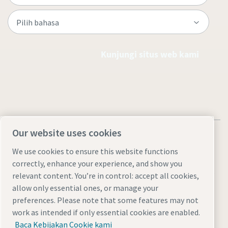
Kunjungi situs web kami
Our website uses cookies
We use cookies to ensure this website functions
correctly, enhance your experience, and show you
Pemberitahuan Legal & Privasi
Manage cookies
Aksesibilitas
relevant content. You’re in control: accept all cookies,
Peta situs
allow only essential ones, or manage your
preferences. Please note that some features may not
© 2026 Atlas Copco AB
work as intended if only essential cookies are enabled.
Baca Kebijakan Cookie kami