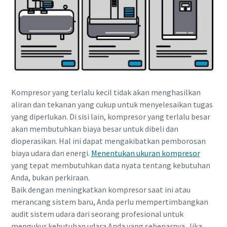
Kompresor yang terlalu kecil tidak akan menghasilkan
aliran dan tekanan yang cukup untuk menyelesaikan tugas
yang diperlukan. Di sisi lain, kompresor yang terlalu besar
akan membutuhkan biaya besar untuk dibeli dan
Semua yang perlu Anda ketahui tentang
dioperasikan. Hal ini dapat mengakibatkan pemborosan
proses pneumatic conveying
biaya udara dan energi.
Menentukan ukuran kompresor
yang tepat membutuhkan data nyata tentang kebutuhan
Lihat bagaimana Anda bisa menciptakan proses
Anda, bukan perkiraan.
pneumatic conveying yang lebih efisien.
Baik dengan meningkatkan kompresor saat ini atau
merancang sistem baru, Anda perlu mempertimbangkan
Selengkapnya
audit sistem udara dari seorang profesional untuk
mengukur kebutuhan udara Anda yang sebenarnya. Jika