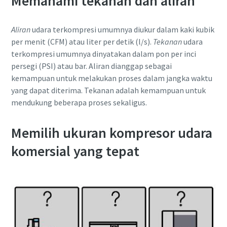
Memahami tekanan dan aliran
lingkungan dan lebih efisien
Aliran
udara terkompresi umumnya diukur dalam kaki kubik
Semua yang perlu Anda ketahui tentang pengurangan
per menit (CFM) atau liter per detik (l/s).
Tekanan
udara
karbon untuk produksi yang ramah lingkungan
terkompresi umumnya dinyatakan dalam pon per inci
persegi (PSI) atau bar. Aliran dianggap sebagai
Selengkapnya
kemampuan untuk melakukan proses dalam jangka waktu
yang dapat diterima. Tekanan adalah kemampuan untuk
mendukung beberapa proses sekaligus.
Memilih ukuran kompresor udara
komersial yang tepat