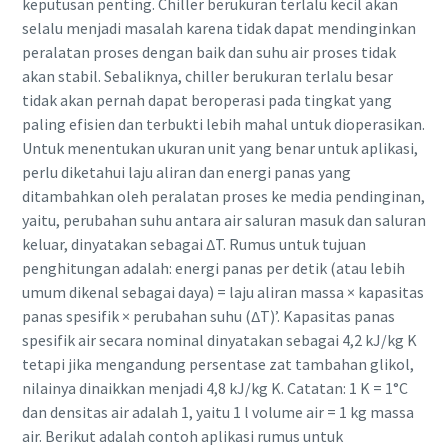
keputusan penting. Chiller berukuran terlalu kecil akan
selalu menjadi masalah karena tidak dapat mendinginkan
peralatan proses dengan baik dan suhu air proses tidak
akan stabil. Sebaliknya, chiller berukuran terlalu besar
tidak akan pernah dapat beroperasi pada tingkat yang
paling efisien dan terbukti lebih mahal untuk dioperasikan.
Untuk menentukan ukuran unit yang benar untuk aplikasi,
perlu diketahui laju aliran dan energi panas yang
ditambahkan oleh peralatan proses ke media pendinginan,
yaitu, perubahan suhu antara air saluran masuk dan saluran
keluar, dinyatakan sebagai ∆T. Rumus untuk tujuan
penghitungan adalah: energi panas per detik (atau lebih
umum dikenal sebagai daya) = laju aliran massa × kapasitas
panas spesifik × perubahan suhu (∆T)’. Kapasitas panas
spesifik air secara nominal dinyatakan sebagai 4,2 kJ/kg K
tetapi jika mengandung persentase zat tambahan glikol,
nilainya dinaikkan menjadi 4,8 kJ/kg K. Catatan: 1 K = 1°C
dan densitas air adalah 1, yaitu 1 l volume air = 1 kg massa
air. Berikut adalah contoh aplikasi rumus untuk