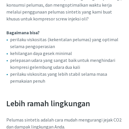
konsumsi pelumas, dan mengoptimalkan waktu kerja
lingkungan dan lebih efisien
melalui penggunaan pelumas sintetis yang kami buat
Semua yang perlu Anda ketahui tentang pengurangan
khusus untuk kompresor screw injeksi oli?
karbon untuk produksi yang ramah lingkungan
Bagaimana bisa?
perilaku viskositas (kekentalan pelumas) yang optimal
Selengkapnya
selama pengoperasian
kehilangan daya gesek minimal
pelepasan udara yang sangat baik untuk menghindari
kompresi gelembung udara dua kali
perilaku viskositas yang lebih stabil selama masa
pemakaian penuh
Lebih ramah lingkungan
Pelumas sintetis adalah cara mudah mengurangi jejak CO2
dan dampak lingkungan Anda.