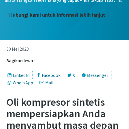
adalah langkah sederhana yang dapat Anda lakukan saat ini.
Hubungi kami untuk informasi lebih lanjut
30 Mei 2023
Bagikan lewat
LinkedIn
Facebook
X
Messenger
WhatsApp
Mail
Oli kompresor sintetis
mempersiapkan Anda
menyambut masa depan