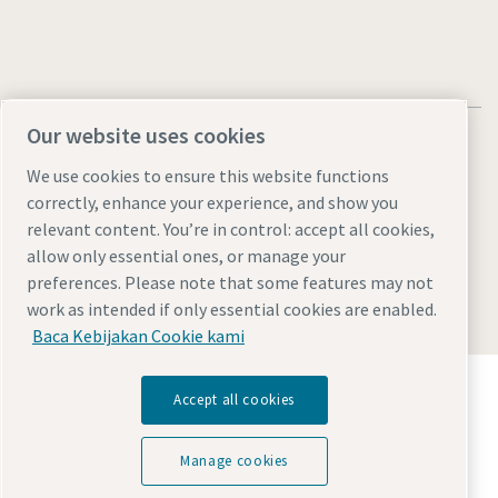
Our website uses cookies
We use cookies to ensure this website functions
correctly, enhance your experience, and show you
Pemberitahuan Legal & Privasi
Manage cookies
Aksesibilitas
relevant content. You’re in control: accept all cookies,
Peta situs
allow only essential ones, or manage your
preferences. Please note that some features may not
© 2026 Atlas Copco AB
work as intended if only essential cookies are enabled.
Baca Kebijakan Cookie kami
Temukan bagaimana Atlas Copco Group
Accept all cookies
memungkinkan teknologi yang mengubah masa
depan.
Kunjungi situs web Atlas Copco Group
Manage cookies