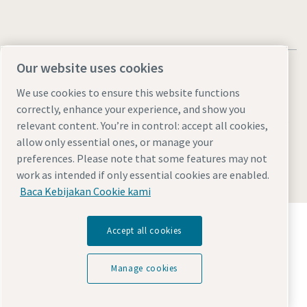
Our website uses cookies
We use cookies to ensure this website functions
correctly, enhance your experience, and show you
Pemberitahuan Legal & Privasi
Manage cookies
Aksesibilitas
relevant content. You’re in control: accept all cookies,
Peta situs
allow only essential ones, or manage your
preferences. Please note that some features may not
© 2026 Atlas Copco AB
work as intended if only essential cookies are enabled.
Baca Kebijakan Cookie kami
Temukan bagaimana Atlas Copco Group
Accept all cookies
memungkinkan teknologi yang mengubah masa
depan.
Kunjungi situs web Atlas Copco Group
Manage cookies
Bagian dari Atlas Copco Group