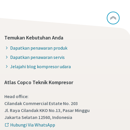
lingkungan dan lebih efisien
Semua yang perlu Anda ketahui tentang pengurangan
karbon untuk produksi yang ramah lingkungan
Temukan Kebutuhan Anda
Selengkapnya
Dapatkan penawaran produk
Dapatkan penawaran servis
Jelajahi blog kompresor udara
Atlas Copco Teknik Kompresor
Head office:
Cilandak Commercial Estate No. 203
Jl. Raya Cilandak KKO No.13, Pasar Minggu
Jakarta Selatan 12560, Indonesia
Hubungi Via WhatsApp