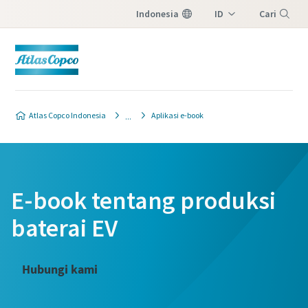
Indonesia
ID
Cari
EN
Menu
Atlas Copco Indonesia
Aplikasi e-book
E-book tentang produksi
baterai EV
Hubungi kami