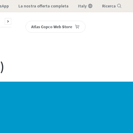
sApp
la nostra offerta completa
Italy
Ricerca
sori
Blog
Webinar
Assistenza e ricambi
DGM, Ster
Atlas Copco Web Store
Menu
)