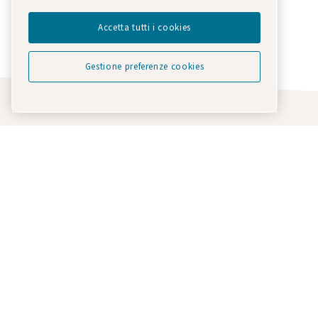
Via Galileo Galilei 40, 20092, Cinisello Balsamo (MI)
Accetta tutti i cookies
Contattaci tramite email
Gestione preferenze cookies
I nostri prodotti
Assistenza T
ricambio
Compressori d'aria
Richiedi pa
Compressori Oil Free
Richiedi 
Compressori lubrificati
tecnica
Soffianti
I nostri ser
Generatori di gas