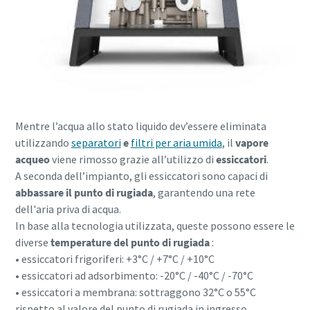
Per saperne di più
Mentre l’acqua allo stato liquido dev’essere eliminata
utilizzando
separatori
e
filtri per aria umida
, il
vapore
acqueo
viene rimosso grazie all’utilizzo di
essiccatori
.
A seconda dell’impianto, gli essiccatori sono capaci di
abbassare il punto di rugiada
, garantendo una rete
dell'aria priva di acqua.
In base alla tecnologia utilizzata, queste possono essere le
diverse
temperature del punto di rugiada
:
• essiccatori frigoriferi: +3°C / +7°C / +10°C
• essiccatori ad adsorbimento: -20°C / -40°C / -70°C
• essiccatori a membrana: sottraggono 32°C o 55°C
rispetto al valore del punto di rugiada in ingresso