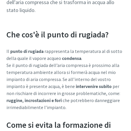
dell'aria compressa che si trasforma in acqua allo
stato liquido.
10 passaggi verso una produzione più
ecologica ed efficiente
Che cos'è il punto di rugiada?
Riduzione delle emissioni di carbonio per una produzione
ecologica: tutto quello che c'è da sapere
Il
punto di rugiada
rappresenta la temperatura al di sotto
della quale il vapore acqueo
condensa
.
Per saperne di più
Se il punto di rugiada dell’aria compressa è prossimo alla
temperatura ambiente allora si formerà acqua nel mio
impianto di aria compressa. Se all’interno del vostro
impianto è presente acqua, è bene
intervenire subito
per
non rischiare di incorrere in grosse problematiche, come:
ruggine, incrostazioni e fori
che potrebbero danneggiare
irrimediabilmente l’impianto.
Come si evita la formazione di