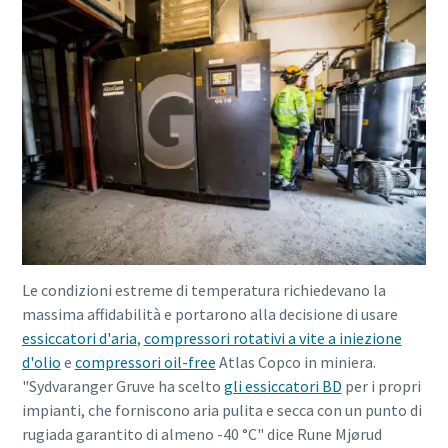
10 passaggi verso una produzione più
ecologica ed efficiente
Riduzione delle emissioni di carbonio per una produzione
ecologica: tutto quello che c'è da sapere
Per saperne di più
Le condizioni estreme di temperatura richiedevano la
massima affidabilità e portarono alla decisione di usare
essiccatori d'aria
,
compressori rotativi a vite a iniezione
d'olio
e
compressori oil-free
Atlas Copco in miniera.
"Sydvaranger Gruve ha scelto
gli essiccatori BD
per i propri
impianti, che forniscono aria pulita e secca con un punto di
rugiada garantito di almeno -40 °C" dice Rune Mjørud