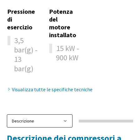
Pressione
Potenza
di
del
10 passaggi verso una produzione più ecologica
esercizio
motore
ed efficiente
installato
3,5
Riduzione delle emissioni di carbonio per una produzione
15 kW -
bar(g) -
ecologica: tutto quello che c'è da sapere
900 kW
13
bar(g)
Per saperne di più
Visualizza tutte le specifiche tecniche
Descrizione dei compressori a