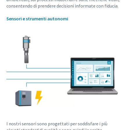
consentendo di prendere decisioni informate con fiducia.
Sensori e strumenti autonomi
10 passaggi verso una produzione più
ecologica ed efficiente
Riduzione delle emissioni di carbonio per una produzione
ecologica: tutto quello che c'è da sapere
Per saperne di più
I nostri sensori sono progettati per soddisfare i più