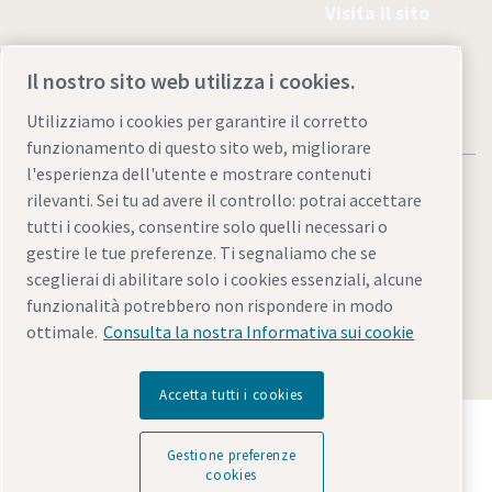
Visita il sito
Il nostro sito web utilizza i cookies.
Utilizziamo i cookies per garantire il corretto
funzionamento di questo sito web, migliorare
l'esperienza dell'utente e mostrare contenuti
rilevanti. Sei tu ad avere il controllo: potrai accettare
tutti i cookies, consentire solo quelli necessari o
gestire le tue preferenze. Ti segnaliamo che se
Informativa sulla privacy e note legali
sceglierai di abilitare solo i cookies essenziali, alcune
Gestione preferenze cookies
Accessibilità
Mappa del sito
funzionalità potrebbero non rispondere in modo
ottimale.
Consulta la nostra Informativa sui cookie
© 2026 Atlas Copco Italia S.r.l.
Accetta tutti i cookies
Scopri come Atlas Copco Group promuove la
tecnologia che trasforma il futuro.
Gestione preferenze
Visita il sito web di Atlas Copco Group
cookies