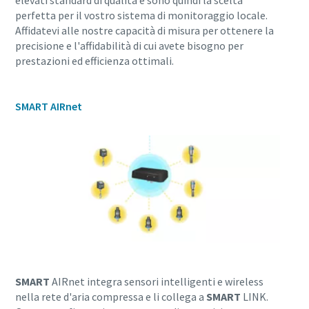
elevati standard di qualità e sono quindi la scelta
perfetta per il vostro sistema di monitoraggio locale.
Affidatevi alle nostre capacità di misura per ottenere la
precisione e l'affidabilità di cui avete bisogno per
prestazioni ed efficienza ottimali.
SMART AIRnet
Tutto ciò che devi sapere sul tuo processo di
trasporto pneumatico
SMART
AIRnet integra sensori intelligenti e wireless
Scopri come creare un processo di trasporto pneumatico
nella rete d'aria compressa e li collega a
SMART
LINK.
più efficiente.