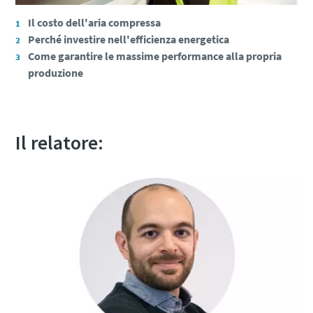
Il costo dell'aria compressa
Perché investire nell'efficienza energetica
10 passaggi verso una produzione più
Come garantire le massime performance alla propria
ecologica ed efficiente
produzione
Riduzione delle emissioni di carbonio per una produzione
ecologica: tutto quello che c'è da sapere
Il relatore:
Per saperne di più