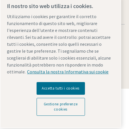
Il nostro sito web utilizza i cookies.
Utilizziamo i cookies per garantire il corretto
funzionamento di questo sito web, migliorare
l'esperienza dell'utente e mostrare contenuti
rilevanti. Sei tu ad avere il controllo: potrai accettare
tutti i cookies, consentire solo quelli necessari o
gestire le tue preferenze. Ti segnaliamo che se
Informativa sulla privacy e note legali
sceglierai di abilitare solo i cookies essenziali, alcune
Gestione preferenze cookies
Accessibilità
Mappa del sito
funzionalità potrebbero non rispondere in modo
ottimale.
Consulta la nostra Informativa sui cookie
© 2026 Atlas Copco Italia S.r.l.
Accetta tutti i cookies
Scopri come Atlas Copco Group promuove la
tecnologia che trasforma il futuro.
Gestione preferenze
Visita il sito web di Atlas Copco Group
cookies
Parte di Atlas Copco Group