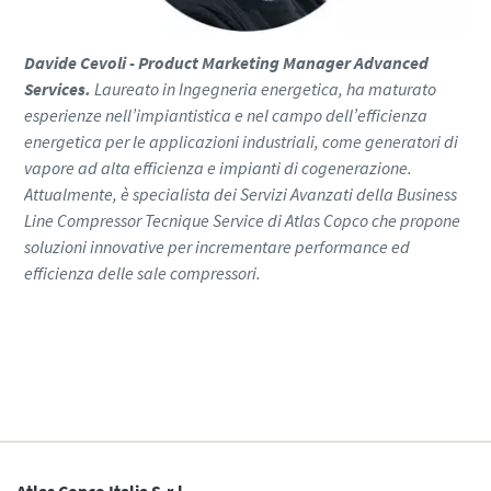
Davide Cevoli - Product Marketing Manager Advanced
Services.
Laureato in Ingegneria energetica, ha maturato
esperienze nell’impiantistica e nel campo dell’efficienza
energetica per le applicazioni industriali, come generatori di
vapore ad alta efficienza e impianti di cogenerazione.
Attualmente, è specialista dei Servizi Avanzati della Business
Line Compressor Tecnique Service di Atlas Copco che propone
soluzioni innovative per incrementare performance ed
efficienza delle sale compressori.
Guarda la registrazione
Tutto ciò che devi sapere sul tuo processo di
trasporto pneumatico
Scopri come creare un processo di trasporto pneumatico
più efficiente.