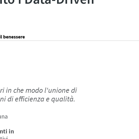
il benessere
ri in che modo l'unione di
i di efficienza e qualità.
 una
ti in
ivi.