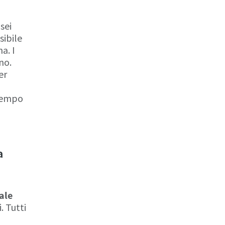
sei
sibile
a. I
no.
er
 tempo
a
ale
. Tutti