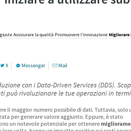
 giuste
Assicurare la qualità
Promuovere l'innovazione
Migliorare 
X
Messenger
Mail
duzione con i Data-Driven Services (DDS). Scop
i può rivoluzionare le tue operazioni in termin
iere il maggior numero possibile di dati. Tuttavia, solo
zzata per generare valore aggiunto. Eppure, è stato
frono un notevole potenziale per ottenere
miglioramen
 loro volta, hanno un impatto positivo sui costi operat