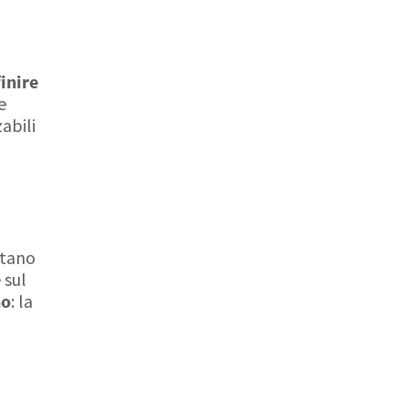
inire
e
zabili
ntano
 sul
no
: la