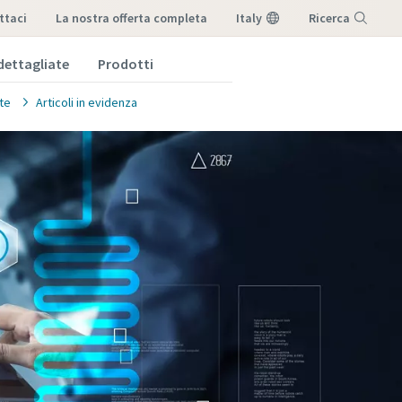
ttaci
la nostra offerta completa
Italy
Ricerca
dettagliate
Prodotti
Menu
te
Articoli in evidenza