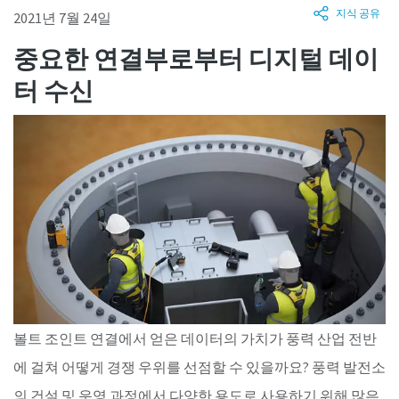
하나로 연결해 더 정확하고 빠른 품질 관리 환경을 구축하
지식 공유
2021년 7월 24일
세요. 지금 문의 시 STRwrench & W-IRTT 무상 데모 제공!
더 보기
중요한 연결부로부터 디지털 데이
더 보기
터 수신
전동 토크 툴 구매 가이드
작업 환경에 가장 적합한 전기 토크 툴을 선정하는 것은 생
각보다 쉽지 않습니다. 안정성, 품질, 그리고 신뢰성을 기준
으로 설계된 아트라스콥코 전동 체결 툴의 전반적인 특징
과 장점을 소개합니다.
더 보기
볼트 조인트 연결에서 얻은 데이터의 가치가 풍력 산업 전반
에 걸쳐 어떻게 경쟁 우위를 선점할 수 있을까요? 풍력 발전소
의 건설 및 운영 과정에서 다양한 용도로 사용하기 위해 많은