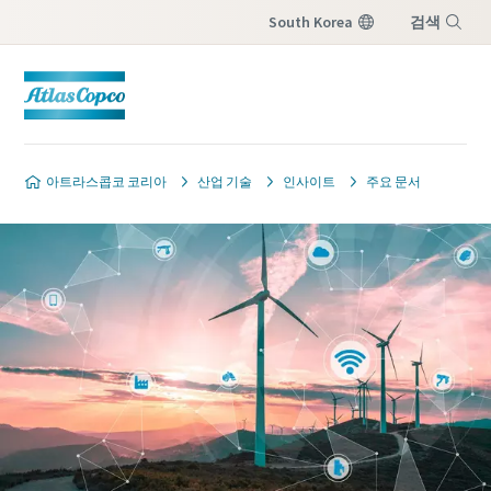
South Korea
검색
메뉴
아트라스콥코 코리아
산업 기술
인사이트
주요 문서