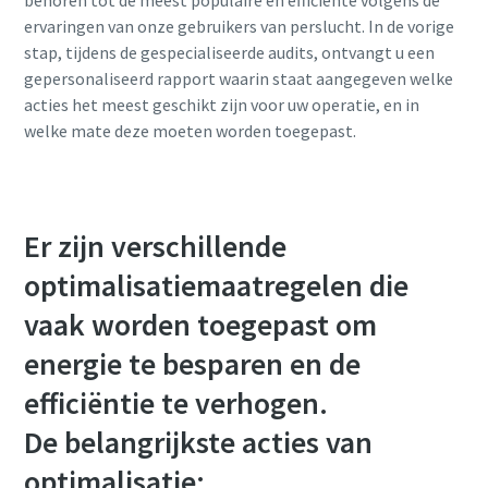
behoren tot de meest populaire en efficiënte volgens de
ervaringen van onze gebruikers van perslucht. In de vorige
stap, tijdens de gespecialiseerde audits, ontvangt u een
10 stappen voor een groene en efficiëntere
gepersonaliseerd rapport waarin staat aangegeven welke
productie
acties het meest geschikt zijn voor uw operatie, en in
welke mate deze moeten worden toegepast.
CO2-reductie voor groene productie - alles wat u moet
weten
Ontdek het zelf
Er zijn verschillende
optimalisatiemaatregelen die
vaak worden toegepast om
energie te besparen en de
efficiëntie te verhogen.
De belangrijkste acties van
optimalisatie: