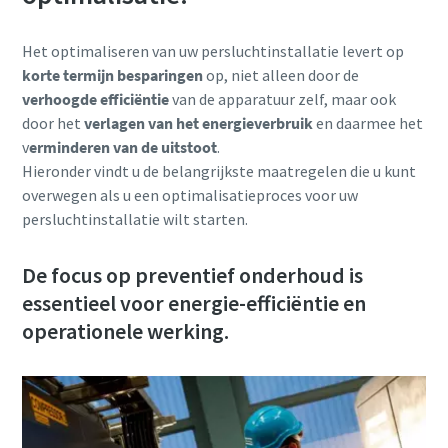
Het optimaliseren van uw persluchtinstallatie levert op
korte termijn besparingen
op, niet alleen door de
verhoogde efficiëntie
van de apparatuur zelf, maar ook
door het
verlagen van het energieverbruik
en daarmee het
v
erminderen van de uitstoot
.
Hieronder vindt u de belangrijkste maatregelen die u kunt
overwegen als u een optimalisatieproces voor uw
persluchtinstallatie wilt starten.
Alles wat u moet weten over uw pneumatische
De focus op preventief onderhoud is
transportproces
essentieel voor energie-efficiëntie en
Ontdek hoe u een efficiënter pneumatisch
operationele werking.
transportproces kunt creëren.
Ontdek het zelf