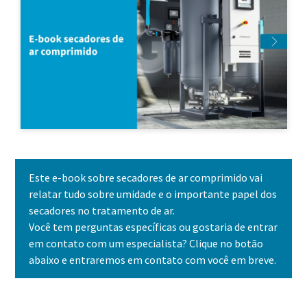
Este e-book sobre secadores de ar comprimido vai
relatar tudo sobre umidade e o importante papel dos
secadores no tratamento de ar.
Você tem perguntas específicas ou gostaria de entrar
Tudo o que você precisa saber sobre seu
em contato com um especialista? Clique no botão
processo de transporte pneumático
abaixo e entraremos em contato com você em breve.
Saiba como criar um processo de transporte pneumático
mais eficiente.
Entre em contato conosco hoje!