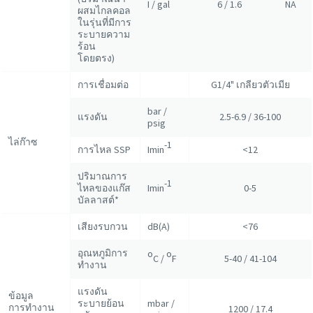
I / gal
6 / 1.6
NA
ผสมไกลคอล
ในรุ่นที่มีการ
ระบายความ
ร้อน
โดยตรง)
การเชื่อมต่อ
G1/4" เกลียวตัวเมีย
bar /
แรงดัน
2.5-6.9 / 36-100
psig
ไล่ก๊าซ
-1
การไหล SSP
Imin
<12
ปริมาณการ
-1
ไหลของแก๊ส
Imin
0-5
บัลลาสต์*
เสียงรบกวน
dB(A)
<76
อุณหภูมิการ
o
o
C /
F
5-40 / 41-104
ทำงาน
แรงดัน
ข้อมูล
ระบายย้อน
mbar /
การทำงาน
1200 / 17.4