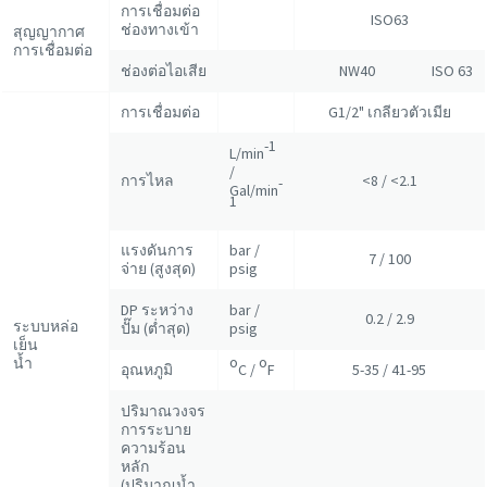
การเชื่อมต่อ
ISO63
ช่องทางเข้า
สุญญากาศ
การเชื่อมต่อ
ช่องต่อไอเสีย
NW40
ISO 63
การเชื่อมต่อ
G1/2" เกลียวตัวเมีย
-1
L/min
/
การไหล
<8 / <2.1
-
Gal/min
1
แรงดันการ
bar /
7 / 100
จ่าย (สูงสุด)
psig
DP ระหว่าง
bar /
0.2 / 2.9
ระบบหล่อ
ปั๊ม (ต่ำสุด)
psig
เย็น
o
o
น้ำ
อุณหภูมิ
C /
F
5-35 / 41-95
ปริมาณวงจร
การระบาย
ความร้อน
หลัก
(ปริมาณน้ำ