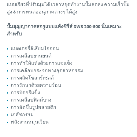
แบบเรียวที่ปรับมุมได้ เวลาหยุดทำงานปั๊มลดลง ความเร็วปั๊ม
สูง & การทนต่ออนุภาคต่างๆ ได้สูง
ปั๊มสุญญากาศสกรูแบบแห้งซีรี่ส์ DWS 200-500 นั้นเหมาะ
สำหรับ
แบตเตอรี่ลิเธียมไอออน
การเคลือบยานยนต์
การทำให้แห้งด้วยการแช่แข็ง
การเคลือบกระจกทางอุตสาหกรรม
การผลิตโซลาร์เซลล์
การรักษาด้วยความร้อน
การบัดกรีแข็ง
การเคลือบฟิลม์บาง
การอัดขึ้นรูปพลาสติก
เภสัชกรรม
พลังงานหมุนเวียน