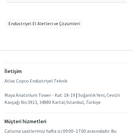
Kalibrasyon zamanı mı geldi?
Endüstriyel El Aletleri ve Çözümleri
Alet Kalibrasyonu ve Akredite Kalite Güvence Kalibrasyonu
ile kalitenizi güvence altına alın ve kusurları azaltın.​
Momentum Talks
Ekipmanınızı hemen doğru şekilde kalibre edin!
Atlas Copco ile ilgili ilham verici ve ilgi çekici söyleşileri
İletişim
keşfedin
Atlas Copco Endüstriyel Teknik
İzleyin
Tüm endüstrilerimizi görüntüleyin
Maya Anatolium Tower - Kat: 18-19
|
Soğanlık Yeni, Cevizli
Kavşağı No:3913, 34880 Kartal/İstanbul, Türkiye
Tümünü Görüntüle
Belgeler ve Kaynaklar
Müşteri hizmetleri
Çalışma saatlerimiz hafta içi 09:00–17:00 arasındadır. Bu