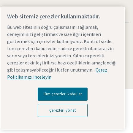
Web sitemiz çerezler kullanmaktadır.
Bu web sitesinin doğru çalışmasını sağlamak,
deneyiminizi geliştirmek ve size ilgili içerikleri
göstermek için çerezler kullanıyoruz. Kontrol sizde:
tüm çerezleri kabul edin, sadece gerekli olanlara izin
Yasal Uyarılar ve Gizlilik Bildirimleri
Çerezleri yönet
verin veya tercihlerinizi yönetin. Yalnızca gerekli
Erişilebilirlik
Site haritası
çerezler etkinleştirilirse bazı özelliklerin amaçlandığı
gibi çalışmayabileceğini lütfen unutmayın.
Çerez
© 2026 Atlas Copco AB
Politikamızı inceleyin
Tüm çerezleri kabul et
Atlas Copco Group'un geleceği dönüştüren teknolojiyi
nasıl sağladığını keşfedin.
Atlas Copco Group web sitesini ziyaret edin
Çerezleri yönet
Atlas Copco Group Markasıdır