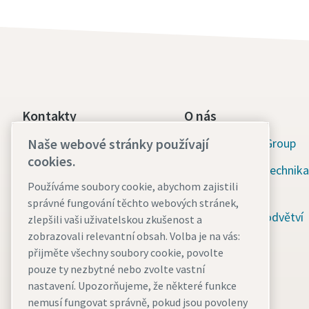
Kontakty
O nás
Atlas Copco Group
Naše webové stránky používají
Divize Průmyslové nářadí
cookies.
Atlas Copco Tools
Průmyslová technika
Používáme soubory cookie, abychom zajistili
V parku 2336/22
nářadí
správné fungování těchto webových stránek,
148 00 Praha 4 - Chodov
Průmyslová odvětví
zlepšili vaši uživatelskou zkušenost a
Zákaznická podpora:
zobrazovali relevantní obsah. Volba je na vás:
Zaměstnání
+420 225 434 191
přijměte všechny soubory cookie, povolte
pouze ty nezbytné nebo zvolte vastní
tools.info@atlascopco.c
nastavení. Upozorňujeme, že některé funkce
om
nemusí fungovat správně, pokud jsou povoleny