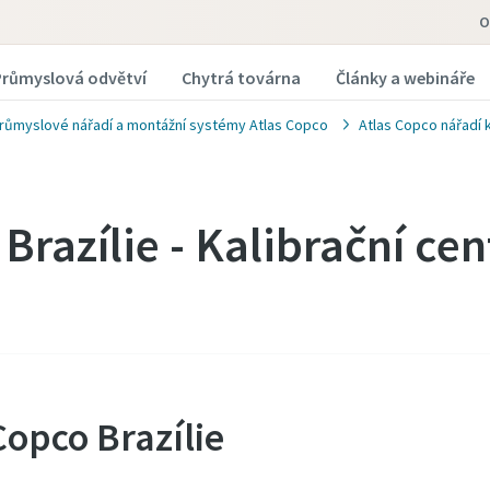
O
Průmyslová odvětví
Chytrá továrna
Články a webináře
růmyslové nářadí a montážní systémy Atlas Copco
Atlas Copco nářadí 
Brazílie - Kalibrační ce
Copco Brazílie