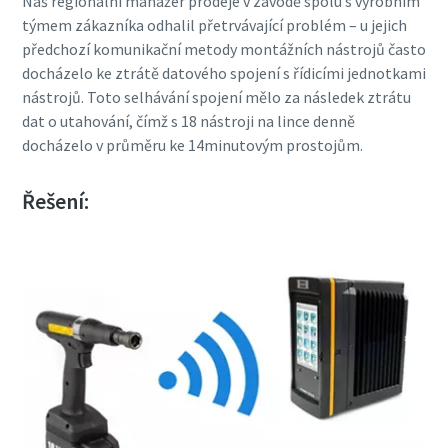
Náš regionální manažer prodeje v závodě spolu s výrobním
týmem zákazníka odhalil přetrvávající problém – u jejich
předchozí komunikační metody montážních nástrojů často
Je čas na kalibraci?
docházelo ke ztrátě datového spojení s řídicími jednotkami
nástrojů. Toto selhávání spojení mělo za následek ztrátu
Zabezpečte si kvalitu a snižte počet vad díky kalibraci
dat o utahování, čímž s 18 nástroji na lince denně
nářadí a akreditované kalibraci zajištění kvality.
docházelo v průměru ke 14minutovým prostojům.
Nechte si nářadí správně zkalibrovat již nyní!
Řešení:
Webináře
Prohlédněte si všechna naše průmyslová
Podívejte se na naše webináře o nejnovějších
odvětví
technologiích utahování.
Zhlédnout
Zobrazit vše
Dokumentace a zdroje