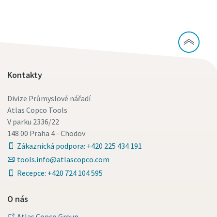
Kontakty
Divize Průmyslové nářadí
Atlas Copco Tools
V parku 2336/22
148 00 Praha 4 - Chodov
Zákaznická podpora: +420 225 434 191
tools.info@atlascopco.com
Recepce: +420 724 104 595
O nás
Atlas Copco Group