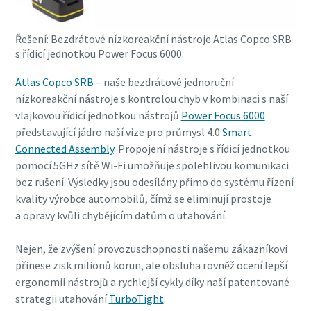
Řešení: Bezdrátové nízkoreakční nástroje Atlas Copco SRB
s řídicí jednotkou Power Focus 6000.
Atlas Copco SRB
– naše bezdrátové jednoruční
nízkoreakční nástroje s kontrolou chyb v kombinaci s naší
vlajkovou řídicí jednotkou nástrojů
Power Focus 6000
představující jádro naší vize pro průmysl 4.0
Smart
Connected Assembly
. Propojení nástroje s řídicí jednotkou
pomocí 5GHz sítě Wi-Fi umožňuje spolehlivou komunikaci
bez rušení. Výsledky jsou odesílány přímo do systému řízení
Momentum Talks
kvality výrobce automobilů, čímž se eliminují prostoje
a opravy kvůli chybějícím datům o utahování.
Objevte inspirativní a poutavé rozhovory s odborníky
Nejen, že zvýšení provozuschopnosti našemu zákazníkovi
Podívat se
přinese zisk milionů korun, ale obsluha rovněž ocení lepší
ergonomii nástrojů a rychlejší cykly díky naší patentované
strategii utahování
TurboTight
.