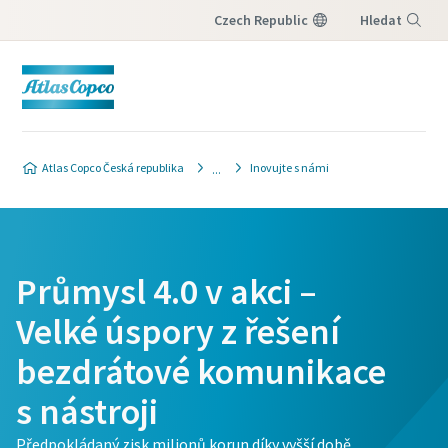
Czech Republic
Hledat
Nabídka
Atlas Copco Česká republika
Inovujte s námi
Průmysl 4.0 v akci –
Velké úspory z řešení
bezdrátové komunikace
s nástroji
Předpokládaný zisk milionů korun díky vyšší době