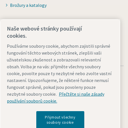
Brožury a katalogy
Pro distributory
Naše webové stránky používají
Přejít na Smart Portal
cookies.
Používáme soubory cookie, abychom zajistili správné
fungování těchto webových stránek, zlepšili vaši
uživatelskou zkušenost a zobrazovali relevantní
obsah. Volba je na vás: přijměte všechny soubory
cookie, povolte pouze ty nezbytné nebo zvolte vastní
nastavení. Upozorňujeme, že některé funkce nemusí
fungovat správně, pokud jsou povoleny pouze
nezbytné soubory cookie.
Přečtěte si naše zásady
Právní upozornění a oznámení o ochraně osobních údajů
používání souborů cookie.
Přizpůsobit nastavení cookies
Přístupnost
Mapa stránek
© 2026 Atlas Copco s.r.o.
Přijmout všechny
soubory cookie