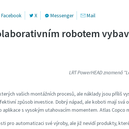
Facebook
X
Messenger
Mail
olaborativním robotem vyba
LRT PowerHEAD znamená "Lo
terých vašich montážních procesů, ale náklady jsou příliš v
efektivní způsob investice. Dobrý nápad, ale koboti mají sv
o aplikace s vysokým utahovacím momentem. Atlas Copco má
osti pro automatizaci své výroby, ale již nevidí produkty, kter