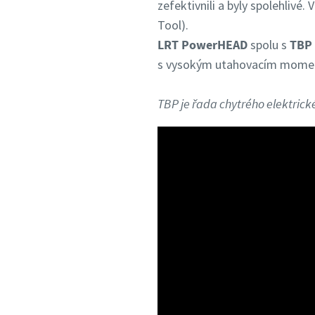
zefektivnili a byly spolehliv
Tool).
LRT PowerHEAD
spolu s
TBP 
s vysokým utahovacím moment
TBP je řada chytrého elektrick