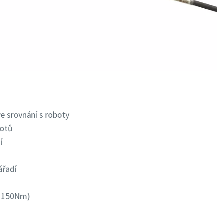
e srovnání s roboty
botů
í
učního nářadí
o 150Nm)