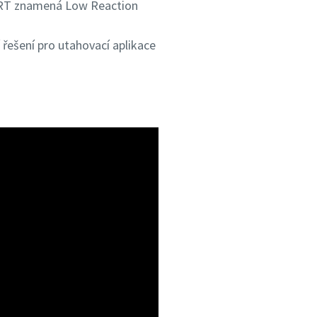
 (LRT znamená Low Reaction
 řešení pro utahovací aplikace