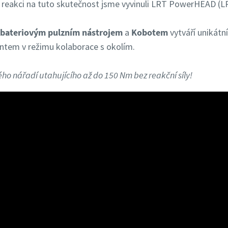
é. V reakci na tuto skutečnost jsme vyvinuli LRT PowerHEAD
bateriovým pulzním nástrojem
a
Kobotem
vytváří unikátní
em v režimu kolaborace s okolím.
ého nářadí utahujícího až do 150 Nm bez reakční síly!