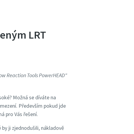
veným LRT
w Reaction Tools PowerHEAD"
ysoké? Možná se díváte na
á omezení. Především pokud jde
 pro Vás řešení.
é by ji zjednodušili, nákladově