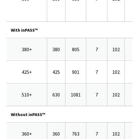
With inPASS™
380+
380
805
7
102
16
425+
425
901
7
102
16
510+
630
1081
7
102
16
Without inPASS™
360+
360
763
7
102
16