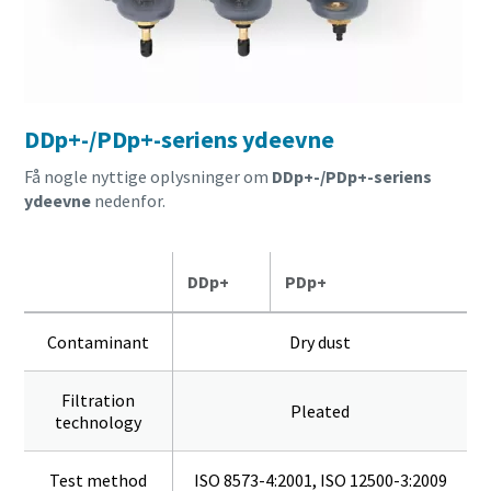
DDp+-/PDp+-seriens ydeevne
Få nogle nyttige oplysninger om
DDp+-/PDp+-seriens
ydeevne
nedenfor.
DDp+
PDp+
Contaminant
Dry dust
Filtration
Pleated
technology
Test method
ISO 8573-4:2001, ISO 12500-3:2009