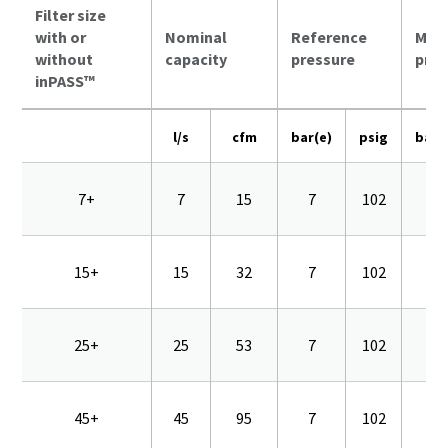
Filter size
with or
Nominal
Reference
Max
without
capacity
pressure
pres
inPASS™
l/s
cfm
bar(e)
psig
bar(
7+
7
15
7
102
16
15+
15
32
7
102
16
25+
25
53
7
102
16
45+
45
95
7
102
16