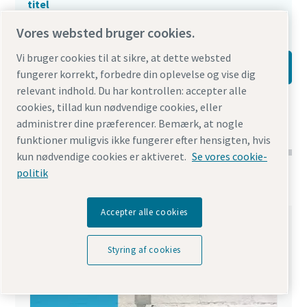
titel
Compressed air filters
Vores websted bruger cookies.
Vi bruger cookies til at sikre, at dette websted
Hent
fungerer korrekt, forbedre din oplevelse og vise dig
relevant indhold. Du har kontrollen: accepter alle
Show all downloads
cookies, tillad kun nødvendige cookies, eller
administrer dine præferencer. Bemærk, at nogle
funktioner muligvis ikke fungerer efter hensigten, hvis
kun nødvendige cookies er aktiveret.
Se vores cookie-
politik
Interaktive e-bøger
Accepter alle cookies
Styring af cookies