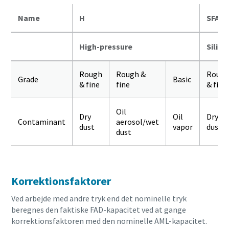
Name
H
SFA
High-pressure
Silico
Rough
Rough &
Roug
Grade
Basic
& fine
fine
& fine
Oil
Dry
Oil
Dry
Contaminant
aerosol/wet
dust
vapor
dust
dust
Korrektionsfaktorer
Ved arbejde med andre tryk end det nominelle tryk
beregnes den faktiske FAD-kapacitet ved at gange
korrektionsfaktoren med den nominelle AML-kapacitet.