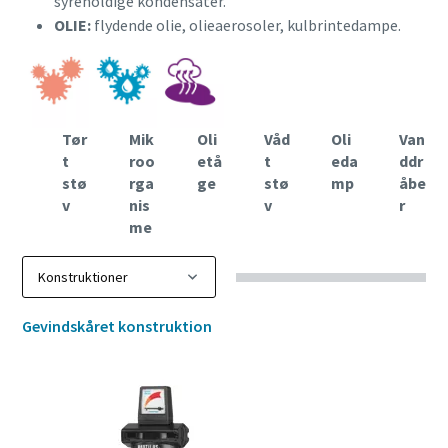
syreholdige kondensater.
OLIE:
flydende olie, olieaerosoler, kulbrintedampe.
Tør
Mik
Oli
Våd
Oli
Van
t
roo
etå
t
eda
ddr
stø
rga
ge
stø
mp
åbe
v
nis
v
r
me
Gevindskåret konstruktion