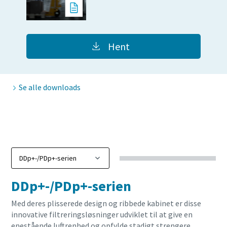
10 trin til en grøn og mere effektiv produktion
Hent
CO2-reduktion for en grønnere produktion – alt, hvad du
har brug for at vide
Se alle downloads
Få mere at vide
DDp+-/PDp+-serien
Med deres plisserede design og ribbede kabinet er disse
innovative filtreringsløsninger udviklet til at give en
enestående luftrenhed og opfylde stadigt strengere