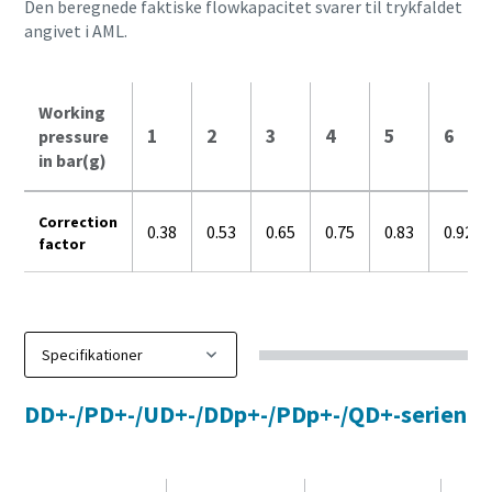
Den beregnede faktiske flowkapacitet svarer til trykfaldet
angivet i AML.
Working
1
2
3
4
5
6
pressure
in bar(g)
Correction
0.38
0.53
0.65
0.75
0.83
0.92
factor
DD+-/PD+-/UD+-/DDp+-/PDp+-/QD+-serien