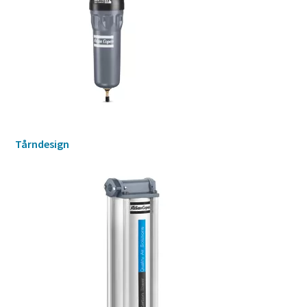
Tårndesign