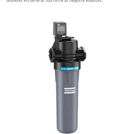
udviklet en serie af luftfiltre af højeste kvalitet.