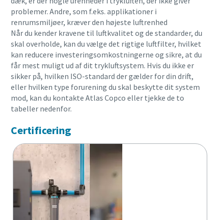
dæk, er der nogle urenheder i trykluften, der ikke giver
problemer. Andre, som f.eks. applikationer i
renrumsmiljøer, kræver den højeste luftrenhed
Når du kender kravene til luftkvalitet og de standarder, du
skal overholde, kan du vælge det rigtige luftfilter, hvilket
kan reducere investeringsomkostningerne og sikre, at du
får mest muligt ud af dit trykluftsystem. Hvis du ikke er
sikker på, hvilken ISO-standard der gælder for din drift,
eller hvilken type forurening du skal beskytte dit system
mod, kan du kontakte Atlas Copco eller tjekke de to
tabeller nedenfor.
Certificering