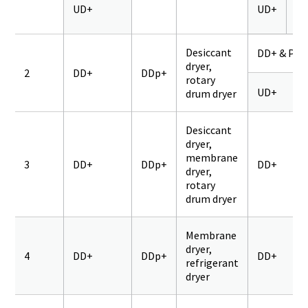
UD+
UD+
Q
Desiccant
DD+ & PD+
dryer,
2
DD+
DDp+
rotary
UD+
drum dryer
Desiccant
dryer,
membrane
3
DD+
DDp+
DD+
dryer,
rotary
drum dryer
Membrane
dryer,
4
DD+
DDp+
DD+
refrigerant
dryer