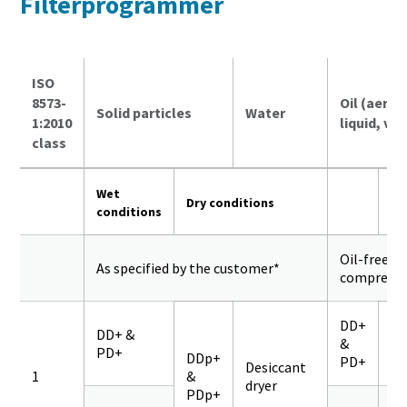
Filterprogrammer
ISO
8573-
Oil (aeros
Solid particles
Water
1:2010
liquid, va
class
Wet
Dry conditions
conditions
Oil-free
As specified by the customer*
compresso
DD+
DD+ &
&
PD+
Q
DDp+
PD+
Desiccant
1
&
dryer
PDp+