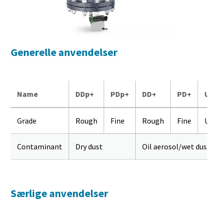
Generelle anvendelser
Name
DDp+
PDp+
DD+
PD+
UD
Grade
Rough
Fine
Rough
Fine
Ult
Contaminant
Dry dust
Oil aerosol/wet dust
Særlige anvendelser