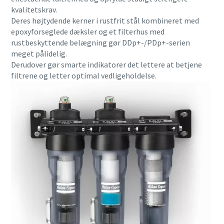
kvalitetskrav.
Deres højtydende kerner i rustfrit stål kombineret med
epoxyforseglede dæksler og et filterhus med
rustbeskyttende belægning gør DDp+-/PDp+-serien
meget pålidelig.
Derudover gør smarte indikatorer det lettere at betjene
filtrene og letter optimal vedligeholdelse.
Alt, hvad du har brug for at vide om din
pneumatiske transportproces
Find ud af, hvordan du kan skabe en mere effektiv
pneumatisk transportproces.
Få mere at vide