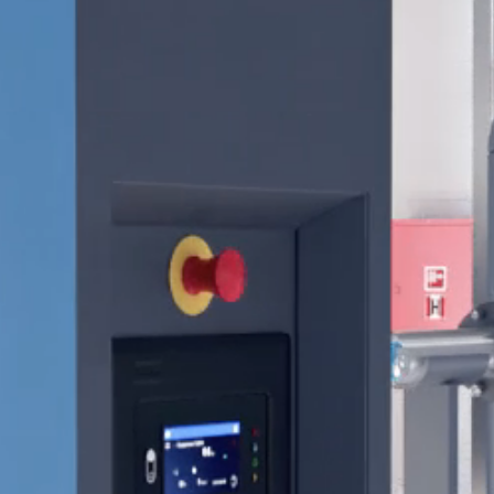
Jetzt kennenlernen
Jetzt unseren Gesamtkatalog für
Drucklufttechnik anfordern
Alle Produkte von Atlas Copco Kompressoren finden Sie in
unseren Gesamtkatalog
Jetzt per Email anfordern