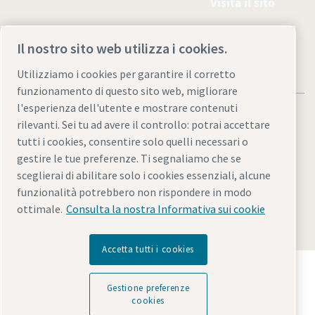
Visita il sito
Il nostro sito web utilizza i cookies.
Utilizziamo i cookies per garantire il corretto
funzionamento di questo sito web, migliorare
l'esperienza dell'utente e mostrare contenuti
rilevanti. Sei tu ad avere il controllo: potrai accettare
tutti i cookies, consentire solo quelli necessari o
gestire le tue preferenze. Ti segnaliamo che se
Informativa sulla privacy e note legali
sceglierai di abilitare solo i cookies essenziali, alcune
Gestione preferenze cookies
Accessibilità
Mappa del sito
funzionalità potrebbero non rispondere in modo
ottimale.
Consulta la nostra Informativa sui cookie
© 2026 Atlas Copco Italia S.r.l.
Accetta tutti i cookies
Scopri come Atlas Copco Group promuove la
tecnologia che trasforma il futuro.
Gestione preferenze
Visita il sito web di Atlas Copco Group
cookies