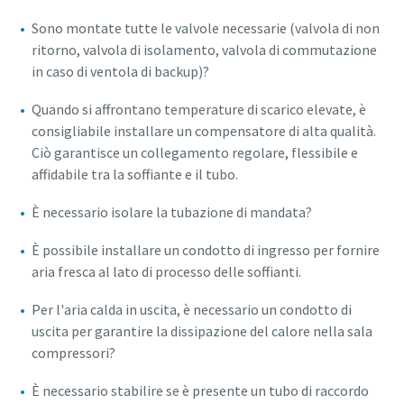
Sono montate tutte le valvole necessarie (valvola di non
ritorno, valvola di isolamento, valvola di commutazione
in caso di ventola di backup)?
Quando si affrontano temperature di scarico elevate, è
consigliabile installare un compensatore di alta qualità.
Ciò garantisce un collegamento regolare, flessibile e
affidabile tra la soffiante e il tubo.
È necessario isolare la tubazione di mandata?
È possibile installare un condotto di ingresso per fornire
aria fresca al lato di processo delle soffianti.
Per l'aria calda in uscita, è necessario un condotto di
Tutto ciò che devi sapere sul tuo processo di
uscita per garantire la dissipazione del calore nella sala
trasporto pneumatico
compressori?
Scopri come creare un processo di trasporto pneumatico
È necessario stabilire se è presente un tubo di raccordo
più efficiente.