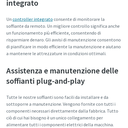
integrato
Un
controller integrato
consente di monitorare la
soffiante da remoto. Un migliore controllo significa anche
un funzionamento più efficiente, consentendo di
risparmiare denaro. Gli avvisi di manutenzione consentono
di pianificare in modo efficiente la manutenzione e aiutano
a mantenere le attrezzature in condizioni ottimali.
Assistenza e manutenzione delle
soffianti plug-and-play
Tutte le nostre soffianti sono facili da installare e da
Tutto ciò che devi sapere sul tuo processo di
sottoporre a manutenzione. Vengono fornite con tutti i
trasporto pneumatico
componenti necessari direttamente dalla fabbrica. Tutto
ciò di cui hai bisogno è un unico collegamento per
Scopri come creare un processo di trasporto pneumatico
alimentare tutti i componenti elettrici della macchina.
più efficiente.