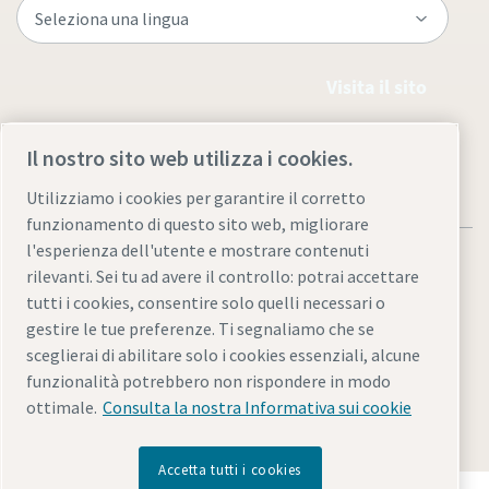
Visita il sito
Il nostro sito web utilizza i cookies.
Utilizziamo i cookies per garantire il corretto
funzionamento di questo sito web, migliorare
l'esperienza dell'utente e mostrare contenuti
rilevanti. Sei tu ad avere il controllo: potrai accettare
tutti i cookies, consentire solo quelli necessari o
gestire le tue preferenze. Ti segnaliamo che se
Informativa sulla privacy e note legali
sceglierai di abilitare solo i cookies essenziali, alcune
Gestione preferenze cookies
Accessibilità
Mappa del sito
funzionalità potrebbero non rispondere in modo
ottimale.
Consulta la nostra Informativa sui cookie
© 2026 Atlas Copco Italia S.r.l.
Accetta tutti i cookies