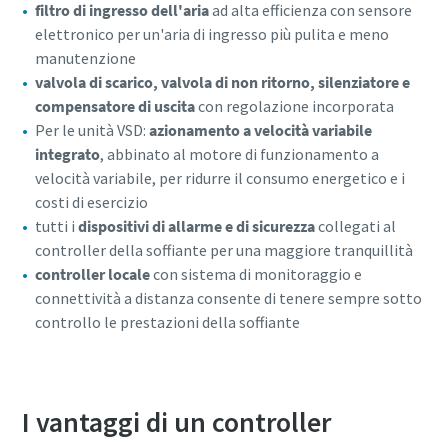
filtro di ingresso dell'aria
ad alta efficienza con sensore
elettronico per un'aria di ingresso più pulita e meno
manutenzione
10 passaggi verso una produzione più
valvola di scarico, valvola di non ritorno, silenziatore e
ecologica ed efficiente
compensatore di uscita
con regolazione incorporata
Per le unità VSD:
azionamento a velocità variabile
Riduzione delle emissioni di carbonio per una produzione
integrato
, abbinato al motore di funzionamento a
ecologica: tutto quello che c'è da sapere
velocità variabile, per ridurre il consumo energetico e i
costi di esercizio
Per saperne di più
tutti i
dispositivi di allarme e di sicurezza
collegati al
controller della soffiante per una maggiore tranquillità
controller locale
con sistema di monitoraggio e
connettività a distanza consente di tenere sempre sotto
controllo le prestazioni della soffiante
I vantaggi di un controller