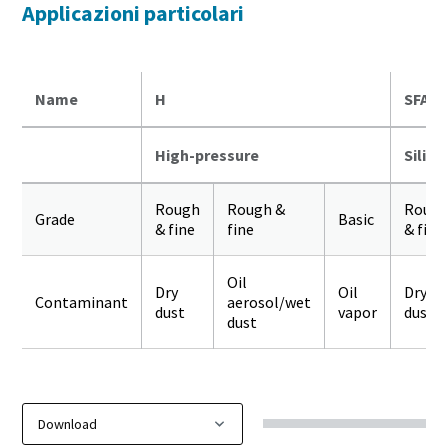
Applicazioni particolari
Name
H
SFA
High-pressure
Silico
Rough
Rough &
Roug
Grade
Basic
& fine
fine
& fine
Oil
Dry
Oil
Dry
Contaminant
aerosol/wet
dust
vapor
dust
dust