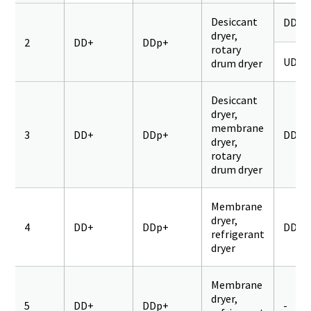
Desiccant
DD+ 
dryer,
2
DD+
DDp+
rotary
UD+
drum dryer
Desiccant
dryer,
membrane
3
DD+
DDp+
DD+
dryer,
rotary
drum dryer
Membrane
dryer,
4
DD+
DDp+
DD+
refrigerant
dryer
Membrane
dryer,
5
DD+
DDp+
-