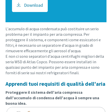
Download
L'accumulo di acqua condensata può costituire un serio
problema per il impianto per aria compressa. Per
proteggere il sistema, e componenti come essiccatori e
filtri, è necessario un separatore d'acqua in grado di
rimuovere efficacemente gli aerosol d'acqua.
E non ci sono separatori d'acqua centrifughi migliori della
seria WSD di Atlas Copco. Possono essere installati in
qualsiasi punto del impianto per aria compressa e sono
forniti di serie sui nostri refrigeratori finali.
Apprendi tuoi requisiti di qualità dell'aria
Tutto ciò che devi sapere sul tuo processo di
Proteggere il sistema dell'aria compressa
trasporto pneumatico
dall'accumulo di condensa dell'acqua è sempre una
buona idea.
Scopri come creare un processo di trasporto pneumatico
più efficiente.