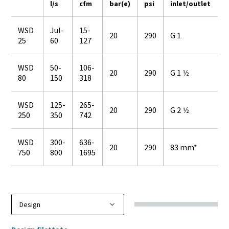
l/s
cfm
bar(e)
psi
inlet/outlet
WSD
Jul-
15-
20
290
G 1
25
60
127
WSD
50-
106-
20
290
G 1 1⁄2
80
150
318
WSD
125-
265-
20
290
G 2 1⁄2
250
350
742
WSD
300-
636-
20
290
83 mm*
750
800
1695