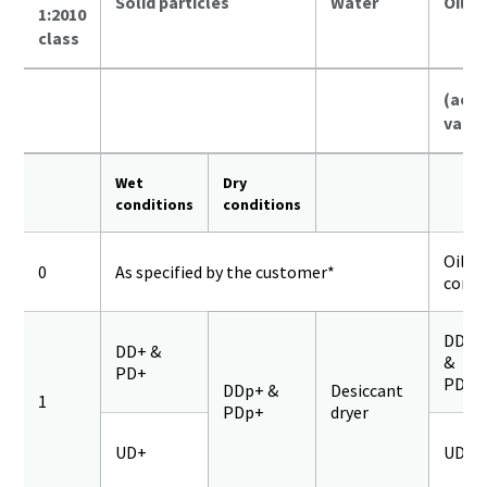
Solid particles
Water
Oil
1:2010
class
(aero
vapor
Wet
Dry
conditions
conditions
Oil-f
0
As specified by the customer*
comp
DD+
DD+ &
&
PD+
PD+
DDp+ &
Desiccant
1
PDp+
dryer
UD+
UD+