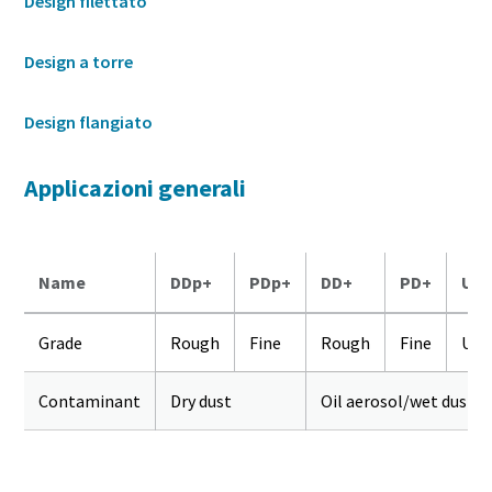
Design filettato
Design a torre
Design flangiato
Applicazioni generali
Name
DDp+
PDp+
DD+
PD+
UD
Grade
Rough
Fine
Rough
Fine
Ult
Contaminant
Dry dust
Oil aerosol/wet dust