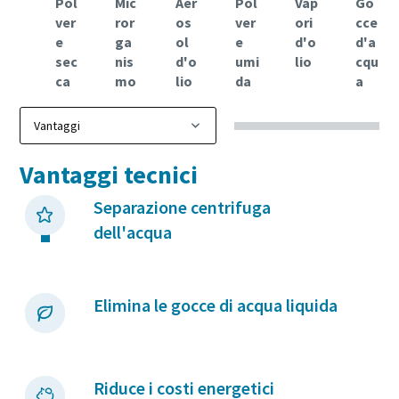
Pol
Mic
Aer
Pol
Vap
Go
ver
ror
os
ver
ori
cce
e
ga
ol
e
d'o
d'a
sec
nis
d'o
umi
lio
cqu
ca
mo
lio
da
a
Vantaggi tecnici
Separazione centrifuga
dell'acqua
Elimina le gocce di acqua liquida
Riduce i costi energetici