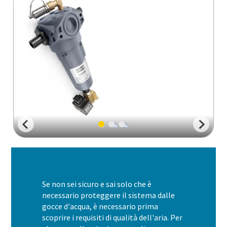
Per saperne di più
Se non sei sicuro e sai solo che è
necessario proteggere il sistema dalle
gocce d'acqua, è necessario prima
scoprire i requisiti di qualità dell'aria. Per