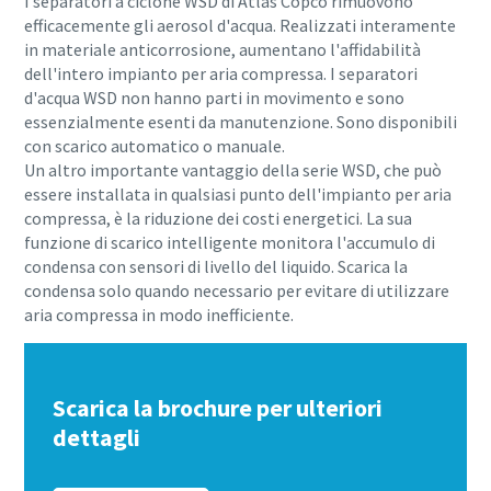
I separatori a ciclone WSD di Atlas Copco rimuovono
efficacemente gli aerosol d'acqua. Realizzati interamente
in materiale anticorrosione, aumentano l'affidabilità
dell'intero impianto per aria compressa. I separatori
10 passaggi verso una produzione più
d'acqua WSD non hanno parti in movimento e sono
ecologica ed efficiente
essenzialmente esenti da manutenzione. Sono disponibili
con scarico automatico o manuale.
Riduzione delle emissioni di carbonio per una produzione
Un altro importante vantaggio della serie WSD, che può
ecologica: tutto quello che c'è da sapere
essere installata in qualsiasi punto dell'impianto per aria
compressa, è la riduzione dei costi energetici. La sua
Per saperne di più
funzione di scarico intelligente monitora l'accumulo di
condensa con sensori di livello del liquido. Scarica la
condensa solo quando necessario per evitare di utilizzare
aria compressa in modo inefficiente.
Scarica la brochure per ulteriori
dettagli