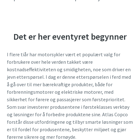
Les mer i vår personvernerklæring.
Les mer i vår personvernerklæring.
Les mer i vår personvernerklæring.
Jeg har lest og godtatt
Jeg har lest og godtatt
Jeg har lest og godtatt
personvernerklæringen
personvernerklæringen
personvernerklæringen
Det er her eventyret begynner
Send
Send
Send
I flere tiår har motorsykler vært et populært valg for
forbrukere over hele verden takket være
Jeg er ikke en robot
Jeg er ikke en robot
Jeg er ikke en robot
kostnadseffektiviteten og smidigheten, noe som driver en
Klikk for å starte verifiseringen
Klikk for å starte verifiseringen
Klikk for å starte verifiseringen
jevn etterspørsel. I dag er denne etterspørselen i ferd med
Friendly
Friendly
Friendly
Captcha ⇗
Captcha ⇗
Captcha ⇗
å gå over til mer bærekraftige produkter, både for
forbrenningsmotorer og elektriske motorer, med
sikkerhet for førere og passasjerer som førsteprioritet.
Som svar investerer produsentene i førsteklasses verktøy
og løsninger for å forbedre produktene sine. Atlas Copco
forstår disse utfordringene og tilbyr smarte løsninger som
er til fordel for produsentene, beskytter miljøet og gjør
førerne sikrere og mer fornøyde.