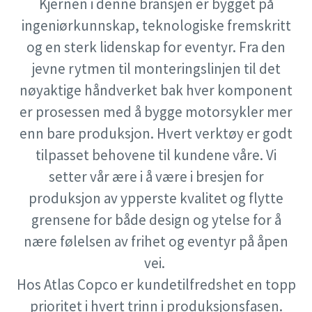
Kjernen i denne bransjen er bygget på
Forespørsel
Forespørsel
Forespørsel
ingeniørkunnskap, teknologiske fremskritt
Se alle
og en sterk lidenskap for eventyr. Fra den
Forespørselstype
Forespørselstype
Forespørselstype
jevne rytmen til monteringslinjen til det
nøyaktige håndverket bak hver komponent
Alle spørsmål eller forespørsler
Alle spørsmål eller forespørsler
Alle spørsmål eller forespørsler
er prosessen med å bygge motorsykler mer
enn bare produksjon. Hvert verktøy er godt
tilpasset behovene til kundene våre. Vi
setter vår ære i å være i bresjen for
Se alle våre bransjer
produksjon av ypperste kvalitet og flytte
grensene for både design og ytelse for å
Se alle
nære følelsen av frihet og eventyr på åpen
Ved å sende inn denne
Ved å sende inn denne
Ved å sende inn denne
vei.
forespørselen, gir du Atlas Copco
forespørselen, gir du Atlas Copco
forespørselen, gir du Atlas Copco
Hos Atlas Copco er kundetilfredshet en topp
mulighet til å kontakte deg via
mulighet til å kontakte deg via
mulighet til å kontakte deg via
opplysningene som er samlet inn.
opplysningene som er samlet inn.
opplysningene som er samlet inn.
prioritet i hvert trinn i produksjonsfasen.