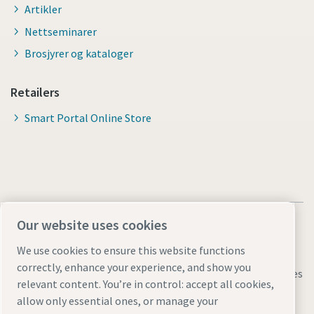
Artikler
Nettseminarer
Brosjyrer og kataloger
Retailers
Smart Portal Online Store
Our website uses cookies
We use cookies to ensure this website functions
correctly, enhance your experience, and show you
Juridisk informasjon og informasjonskapsler
Manage cookies
relevant content. You’re in control: accept all cookies,
Tilgjengelighet
Områdekart
allow only essential ones, or manage your