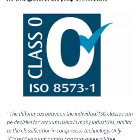
Anti-Robot Verification
Anti-Robot Verification
Anti-Robot Verification
Click to start verification
Click to start verification
Click to start verification
Friendly
Friendly
Friendly
Captcha ⇗
Captcha ⇗
Captcha ⇗
''The differences between the individual ISO classes can
be decisive for vacuum users in many industries, similar
to the classification in compressor technology. Only
"Class 0" vacuum pumps can guarantee oil-free