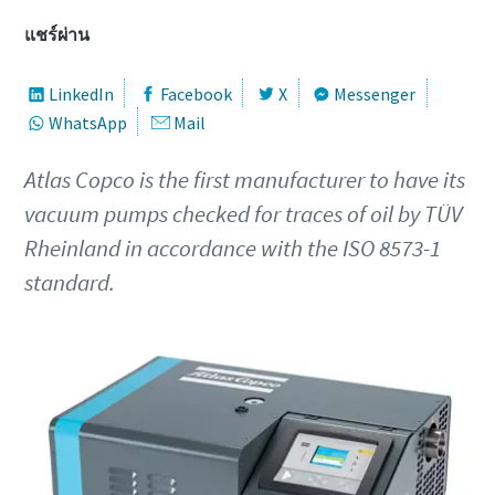
ชื่อ
ชื่อ
ชื่อ
แชร์ผ่าน
LinkedIn
Facebook
X
Messenger
นามสกุล
นามสกุล
นามสกุล
WhatsApp
Mail
Atlas Copco is the first manufacturer to have its
อีเมล
อีเมล
อีเมล
vacuum pumps checked for traces of oil by TÜV
Rheinland in accordance with the ISO 8573-1
โทรศัพท์
โทรศัพท์
โทรศัพท์
standard.
ข้อมูลเพิ่มเติม
ข้อมูลเพิ่มเติม
ข้อมูลเพิ่มเติม
บริษัท
บริษัท
บริษัท
ประเทศ
ประเทศ
ประเทศ