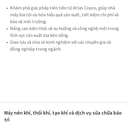
Khám phá giải pháp tiên tiến từ Atlas Copco, giúp nhà
máy bia tối ưu hóa hiệu quả sản xuất, tiết kiệm chi phí và
bảo vệ môi trường.
Nâng cao kiến thức về xu hướng và công nghệ mới trong
lĩnh vực sản xuất bia bền vững.
Giao lưu và chia sẻ kinh nghiệm với các chuyên gia và
đồng nghiệp trong ngành.
Mọi thứ bạn cần biết về ứng dụng cắt laser
Đăng ký tham dự webinar
Tìm hiểu lý khí nén và khí nitơ quan trọng đối với ứng dụng
cắt laser. Khám phá các dòng sản phẩm phù hợp nhất với
nhu cầu của bạn.
Khám phá ngay chi tiết
Máy nén khí, thổi khí, tạo khí và dịch vụ sửa chữa bảo
trì