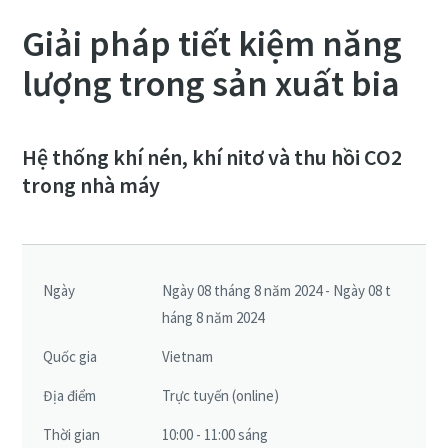
Giải pháp tiết kiệm năng
lượng trong sản xuất bia
Hệ thống khí nén, khí nitơ và thu hồi CO2
trong nhà máy
Đăng ký sự kiện webinar miễn phí
Tham dự các hội thảo trực tuyến (webinar) theo chủ đề
Ngày
Ngày 08 tháng 8 năm 2024 - Ngày 08 t
miễn phí của Atlas Copco Việt Nam. Các chuyên gia trong
háng 8 năm 2024
ngành sẽ giúp bạn hiểu thêm về các giải pháp tối ưu, hỗ trợ
nâng cao hiệu suất hệ thống máy nén khí, tạo khí,... Giới
Quốc gia
Vietnam
thiệu các chương trình kiểm tra, bảo dưỡng giúp tăng tuổi
Địa điểm
Trực tuyến (online)
thọ hệ thống và tiết kiệm chi phí vận hành.
Thời gian
10:00 - 11:00 sáng