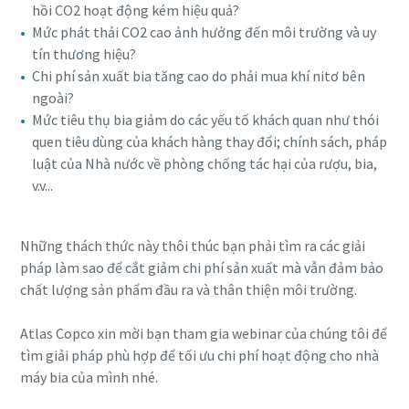
Máy nén khí không dầu
hồi CO2 hoạt động kém hiệu quả?
Mức phát thải CO2 cao ảnh hưởng đến môi trường và uy
Khám phá danh mục sản phẩm máy nén khí không dầu
tín thương hiệu?
Atlas Copco
Chi phí sản xuất bia tăng cao do phải mua khí nitơ bên
ngoài?
Tìm hiểu thêm
Mức tiêu thụ bia giảm do các yếu tố khách quan như thói
quen tiêu dùng của khách hàng thay đổi; chính sách, pháp
luật của Nhà nước về phòng chống tác hại của rượu, bia,
v.v...
Những thách thức này thôi thúc bạn phải tìm ra các giải
pháp làm sao để cắt giảm chi phí sản xuất mà vẫn đảm bảo
chất lượng sản phẩm đầu ra và thân thiện môi trường.
Atlas Copco xin mời bạn tham gia webinar của chúng tôi để
tìm giải pháp phù hợp để tối ưu chi phí hoạt động cho nhà
máy bia của mình nhé.