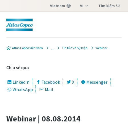
Vietnam
VI
Tìm kiếm
EN
Menu
Atlas Copco Việt Nam
Tin tức và Sự kiện
Webinar
Chia sẻ qua
LinkedIn
Facebook
X
Messenger
WhatsApp
Mail
Webinar | 08.08.2014