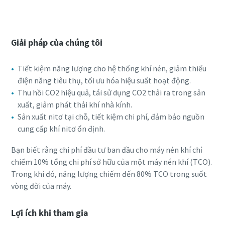
Đăng ký tham dự webinar
Máy nén khí có dầu
Giải pháp của chúng tôi
Khám phá danh mục các sản phẩm máy nén khí có dầu
Atlas Copco
Tiết kiệm năng lượng cho hệ thống khí nén, giảm thiểu
điện năng tiêu thụ, tối ưu hóa hiệu suất hoạt động.
Tìm hiểu thêm
Thu hồi CO2 hiệu quả, tái sử dụng CO2 thải ra trong sản
xuất, giảm phát thải khí nhà kính.
Sản xuất nitơ tại chỗ, tiết kiệm chi phí, đảm bảo nguồn
cung cấp khí nitơ ổn định.
Bạn biết rằng chi phí đầu tư ban đầu cho máy nén khí chỉ
chiếm 10% tổng chi phí sở hữu của một máy nén khí (TCO).
Trong khi đó, năng lượng chiếm đến 80% TCO trong suốt
vòng đời của máy.
Lợi ích khi tham gia