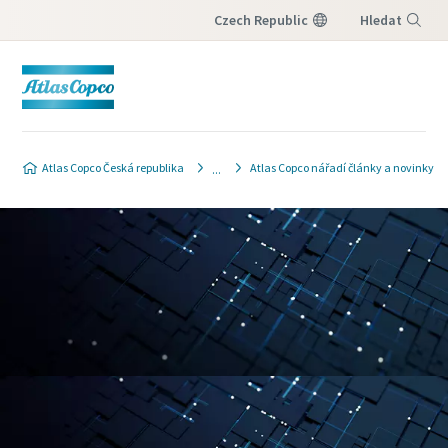
Czech Republic
Hledat
Nabídka
Atlas Copco Česká republika
Atlas Copco nářadí články a novinky