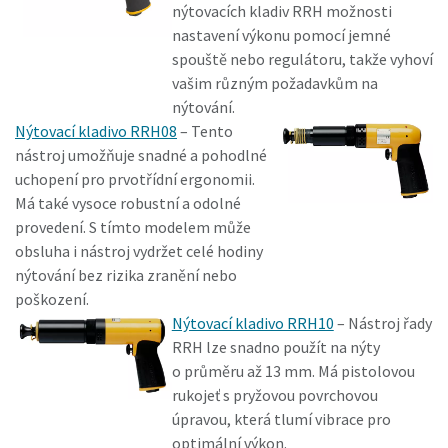
nýtovacích kladiv RRH možnosti
nastavení výkonu pomocí jemné
spouště nebo regulátoru, takže vyhoví
vašim různým požadavkům na
nýtování.
Nýtovací kladivo RRH08
– Tento
nástroj umožňuje snadné a pohodlné
uchopení pro prvotřídní ergonomii.
Má také vysoce robustní a odolné
provedení. S tímto modelem může
obsluha i nástroj vydržet celé hodiny
nýtování bez rizika zranění nebo
poškození.
Nýtovací kladivo RRH10
– Nástroj řady
RRH lze snadno použít na nýty
o průměru až 13 mm. Má pistolovou
rukojeť s pryžovou povrchovou
úpravou, která tlumí vibrace pro
optimální výkon.