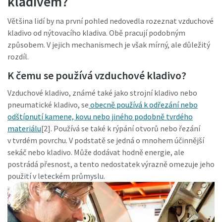
kladivem?
Většina lidí by na první pohled nedovedla rozeznat vzduchové
kladivo od nýtovacího kladiva. Obě pracují podobným
způsobem. V jejich mechanismech je však mírný, ale důležitý
rozdíl.
K čemu se používá vzduchové kladivo?
Vzduchové kladivo, známé také jako strojní kladivo nebo
pneumatické kladivo, se
obecně používá k odřezání nebo
odštípnutí kamene, kovu nebo jiného podobně tvrdého
materiálu
[2]. Používá se také k rýpání otvorů nebo řezání
Momentum Talks
v tvrdém povrchu. V podstatě se jedná o mnohem účinnější
sekáč nebo kladivo. Může dodávat hodně energie, ale
Objevte inspirativní a poutavé rozhovory s odborníky
postrádá přesnost, a tento nedostatek výrazně omezuje jeho
použití v leteckém průmyslu.
Podívat se