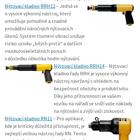
Nýtovací kladivo RRH12
– Jedná se
o vysoce výkonný nástroj, který
umožňuje pohodlné a snadné
provádění náročných nýtovacích
úkonů. Systém tlumení vibrací snižuje
riziko vzniku „bílých prstů“ a dalších
muskuloskeletálních poruch
v důsledku několika hodin nýtování.
Nýtovací kladivo RRH14
– Nýtovací
kladivo řady RRH je vysoce výkonný
nástroj navržený s ohledem na
bezpečnost obsluhy a produktivitu.
Díky jeho přítomnosti ve vašem
vozíku na nářadí se sníží vaše náklady
na nýtování a zvýší vaši ziskovost.
Nýtovací kladivo RN11
– Pro aplikace,
kde je kriticky důležitá přístupnost, je
nejlepší volbou nástroj řady RN. Tento