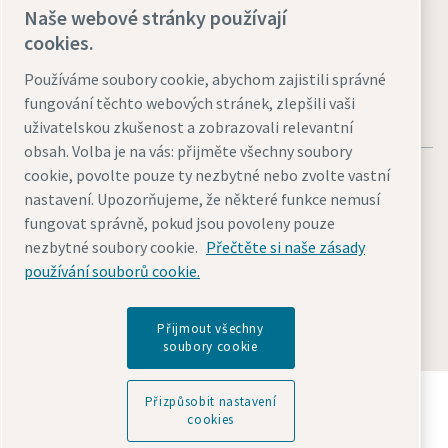
Naše webové stránky používají
Přejít na Smart Portal
cookies.
Používáme soubory cookie, abychom zajistili správné
fungování těchto webových stránek, zlepšili vaši
uživatelskou zkušenost a zobrazovali relevantní
obsah. Volba je na vás: přijměte všechny soubory
cookie, povolte pouze ty nezbytné nebo zvolte vastní
nastavení. Upozorňujeme, že některé funkce nemusí
fungovat správně, pokud jsou povoleny pouze
nezbytné soubory cookie.
Přečtěte si naše zásady
Právní upozornění a oznámení o ochraně osobních údajů
používání souborů cookie.
Přizpůsobit nastavení cookies
Přístupnost
Mapa stránek
© 2026 Atlas Copco s.r.o.
Přijmout všechny
soubory cookie
Objevte, jak skupina Atlas Copco Group podporuje
Přizpůsobit nastavení
technologie, které tvoří budoucnost.
cookies
Navštivte webové stránky Atlas Copco Group