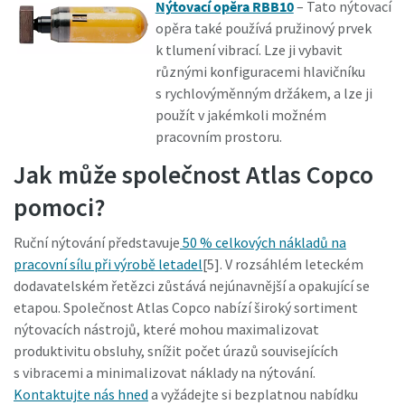
Nýtovací opěra RBB10
– Tato nýtovací
opěra také používá pružinový prvek
k tlumení vibrací. Lze ji vybavit
různými konfiguracemi hlavičníku
s rychlovýměnným držákem, a lze ji
použít v jakémkoli možném
pracovním prostoru.
Jak může společnost Atlas Copco
pomoci?
Ruční nýtování představuje
50 % celkových nákladů na
pracovní sílu při výrobě letadel
[5]. V rozsáhlém leteckém
dodavatelském řetězci zůstává nejúnavnější a opakující se
etapou. Společnost Atlas Copco nabízí široký sortiment
nýtovacích nástrojů, které mohou maximalizovat
produktivitu obsluhy, snížit počet úrazů souvisejících
s vibracemi a minimalizovat náklady na nýtování.
Kontaktujte nás hned
a vyžádejte si bezplatnou nabídku