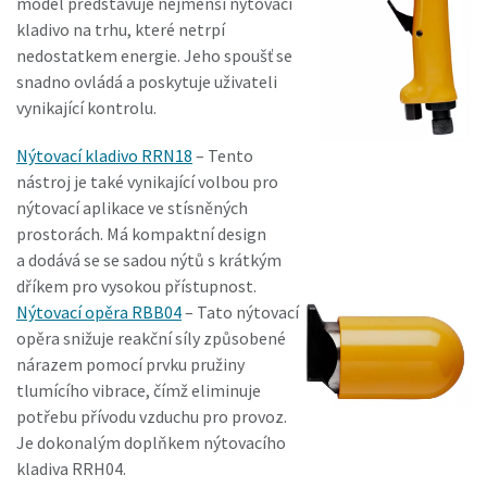
model představuje nejmenší nýtovací
kladivo na trhu, které netrpí
nedostatkem energie. Jeho spoušť se
snadno ovládá a poskytuje uživateli
vynikající kontrolu.
Nýtovací kladivo RRN18
– Tento
nástroj je také vynikající volbou pro
nýtovací aplikace ve stísněných
prostorách. Má kompaktní design
a dodává se se sadou nýtů s krátkým
dříkem pro vysokou přístupnost.
Nýtovací opěra RBB04
– Tato nýtovací
opěra snižuje reakční síly způsobené
nárazem pomocí prvku pružiny
tlumícího vibrace, čímž eliminuje
potřebu přívodu vzduchu pro provoz.
Je dokonalým doplňkem nýtovacího
kladiva RRH04.