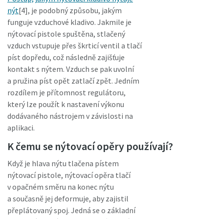
nýt
[4], je podobný způsobu, jakým
funguje vzduchové kladivo. Jakmile je
nýtovací pistole spuštěna, stlačený
vzduch vstupuje přes škrticí ventil a tlačí
píst dopředu, což následně zajišťuje
kontakt s nýtem. Vzduch se pak uvolní
a pružina píst opět zatlačí zpět. Jedním
rozdílem je přítomnost regulátoru,
který lze použít k nastavení výkonu
dodávaného nástrojem v závislosti na
aplikaci.
K čemu se nýtovací opěry používají?
Když je hlava nýtu tlačena pístem
nýtovací pistole, nýtovací opěra tlačí
v opačném směru na konec nýtu
a současně jej deformuje, aby zajistil
přeplátovaný spoj. Jedná se o základní