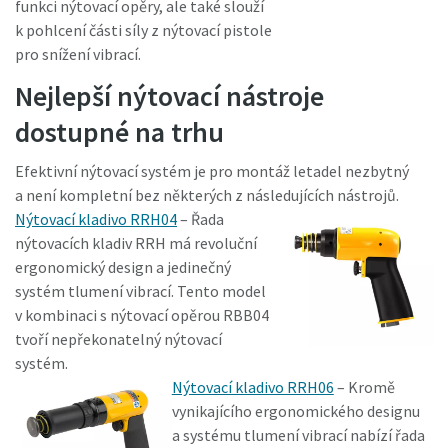
funkci nýtovací opěry, ale také slouží
k pohlcení části síly z nýtovací pistole
pro snížení vibrací.
Nejlepší nýtovací nástroje
dostupné na trhu
Efektivní nýtovací systém je pro montáž letadel nezbytný
a není kompletní bez některých z následujících nástrojů.
Nýtovací kladivo RRH04
– Řada
nýtovacích kladiv RRH má revoluční
ergonomický design a jedinečný
systém tlumení vibrací. Tento model
v kombinaci s nýtovací opěrou RBB04
tvoří nepřekonatelný nýtovací
systém.
Nýtovací kladivo RRH06
– Kromě
vynikajícího ergonomického designu
a systému tlumení vibrací nabízí řada