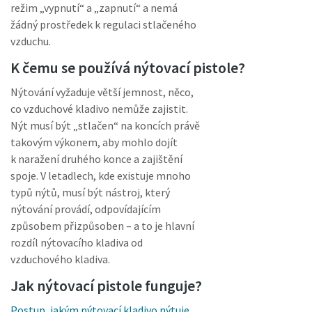
režim „vypnutí“ a „zapnutí“ a nemá
žádný prostředek k regulaci stlačeného
vzduchu.
K čemu se používá nýtovací pistole?
Nýtování vyžaduje větší jemnost, něco,
co vzduchové kladivo nemůže zajistit.
Nýt musí být „stlačen“ na koncích právě
takovým výkonem, aby mohlo dojít
k naražení druhého konce a zajištění
spoje. V letadlech, kde existuje mnoho
typů nýtů, musí být nástroj, který
nýtování provádí, odpovídajícím
způsobem přizpůsoben – a to je hlavní
rozdíl nýtovacího kladiva od
vzduchového kladiva.
Jak nýtovací pistole funguje?
Postup, jakým nýtovací kladivo nýtuje