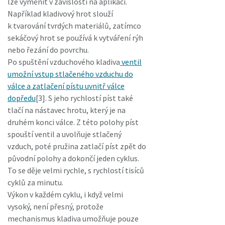
lze vyměnit v závislosti na aplikaci.
Například kladivový hrot slouží
k tvarování tvrdých materiálů, zatímco
sekáčový hrot se používá k vytváření rýh
nebo řezání do povrchu.
Po spuštění vzduchového kladiva
ventil
umožní vstup stlačeného vzduchu do
válce a zatlačení pístu uvnitř válce
dopředu
[3]. S jeho rychlostí píst také
tlačí na nástavec hrotu, který je na
druhém konci válce. Z této polohy píst
spouští ventil a uvolňuje stlačený
vzduch, poté pružina zatlačí píst zpět do
původní polohy a dokončí jeden cyklus.
To se děje velmi rychle, s rychlostí tisíců
cyklů za minutu.
Výkon v každém cyklu, i když velmi
vysoký, není přesný, protože
mechanismus kladiva umožňuje pouze