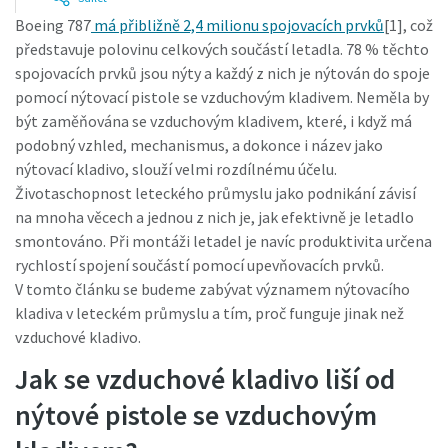
Boeing 787
má přibližně 2,4 milionu spojovacích prvků
[1], což
představuje polovinu celkových součástí letadla. 78 % těchto
Je čas na kalibraci?
spojovacích prvků jsou nýty a každý z nich je nýtován do spoje
pomocí nýtovací pistole se vzduchovým kladivem. Neměla by
Zabezpečte si kvalitu a snižte počet vad díky kalibraci
být zaměňována se vzduchovým kladivem, které, i když má
nářadí a akreditované kalibraci zajištění kvality.
podobný vzhled, mechanismus, a dokonce i název jako
nýtovací kladivo, slouží velmi rozdílnému účelu.
Nechte si nářadí správně zkalibrovat již nyní!
Životaschopnost leteckého průmyslu jako podnikání závisí
na mnoha věcech a jednou z nich je, jak efektivně je letadlo
smontováno. Při montáži letadel je navíc produktivita určena
rychlostí spojení součástí pomocí upevňovacích prvků.
Webináře
V tomto článku se budeme zabývat významem nýtovacího
Prohlédněte si všechna naše průmyslová
Podívejte se na naše webináře o nejnovějších
kladiva v leteckém průmyslu a tím, proč funguje jinak než
odvětví
technologiích utahování.
vzduchové kladivo.
Jak se vzduchové kladivo liší od
Zhlédnout
Zobrazit vše
nýtové pistole se vzduchovým
Dokumentace a zdroje