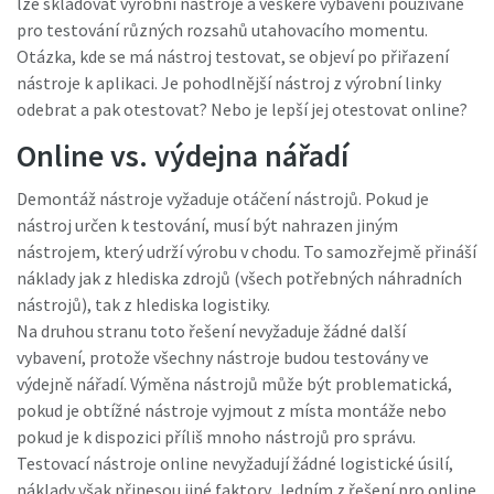
lze skladovat výrobní nástroje a veškeré vybavení používané
pro testování různých rozsahů utahovacího momentu.
Otázka, kde se má nástroj testovat, se objeví po přiřazení
Je čas na kalibraci?
nástroje k aplikaci. Je pohodlnější nástroj z výrobní linky
odebrat a pak otestovat? Nebo je lepší jej otestovat online?
Zabezpečte si kvalitu a snižte počet vad díky kalibraci
nářadí a akreditované kalibraci zajištění kvality.
Online vs. výdejna nářadí
Demontáž nástroje vyžaduje otáčení nástrojů. Pokud je
Nechte si nářadí správně zkalibrovat již nyní!
nástroj určen k testování, musí být nahrazen jiným
nástrojem, který udrží výrobu v chodu. To samozřejmě přináší
náklady jak z hlediska zdrojů (všech potřebných náhradních
Webináře
nástrojů), tak z hlediska logistiky.
Na druhou stranu toto řešení nevyžaduje žádné další
Prohlédněte si všechna naše průmyslová
Podívejte se na naše webináře o nejnovějších
vybavení, protože všechny nástroje budou testovány ve
odvětví
technologiích utahování.
výdejně nářadí. Výměna nástrojů může být problematická,
pokud je obtížné nástroje vyjmout z místa montáže nebo
Zhlédnout
pokud je k dispozici příliš mnoho nástrojů pro správu.
Zobrazit vše
Testovací nástroje online nevyžadují žádné logistické úsilí,
Dokumentace a zdroje
náklady však přinesou jiné faktory. Jedním z řešení pro online