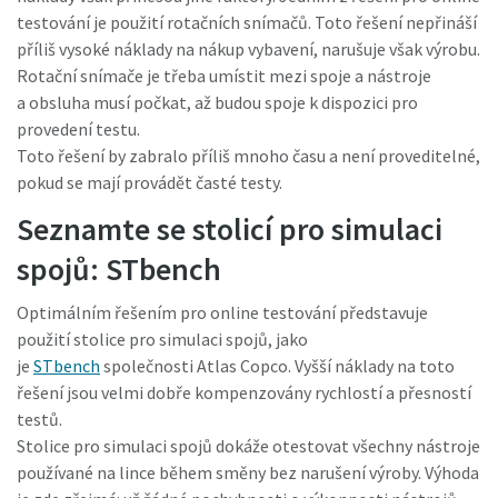
testování je použití rotačních snímačů. Toto řešení nepřináší
příliš vysoké náklady na nákup vybavení, narušuje však výrobu.
Rotační snímače je třeba umístit mezi spoje a nástroje
a obsluha musí počkat, až budou spoje k dispozici pro
provedení testu.
Toto řešení by zabralo příliš mnoho času a není proveditelné,
pokud se mají provádět časté testy.
Seznamte se stolicí pro simulaci
spojů: STbench
Optimálním řešením pro online testování představuje
Momentum Talks
použití stolice pro simulaci spojů, jako
Objevte inspirativní a poutavé rozhovory s odborníky
je
STbench
společnosti Atlas Copco. Vyšší náklady na toto
řešení jsou velmi dobře kompenzovány rychlostí a přesností
Podívat se
testů.
Stolice pro simulaci spojů dokáže otestovat všechny nástroje
používané na lince během směny bez narušení výroby. Výhoda