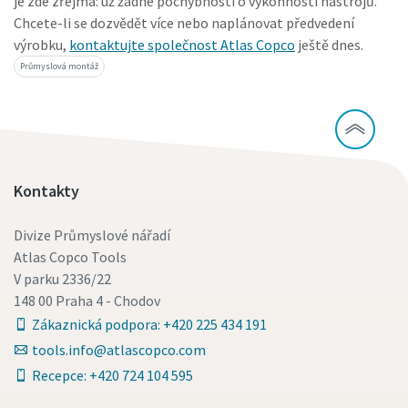
je zde zřejmá: už žádné pochybnosti o výkonnosti nástrojů.
Chcete-li se dozvědět více nebo naplánovat předvedení
výrobku,
kontaktujte společnost Atlas Copco
ještě dnes.
Průmyslová montáž
Kontakty
Divize Průmyslové nářadí
Atlas Copco Tools
V parku 2336/22
148 00 Praha 4 - Chodov
Zákaznická podpora: +420 225 434 191
tools.info@atlascopco.com
Recepce: +420 724 104 595