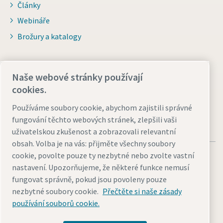
Články
Webináře
Brožury a katalogy
Pro distributory
Naše webové stránky používají
Přejít na Smart Portal
cookies.
Používáme soubory cookie, abychom zajistili správné
fungování těchto webových stránek, zlepšili vaši
uživatelskou zkušenost a zobrazovali relevantní
obsah. Volba je na vás: přijměte všechny soubory
cookie, povolte pouze ty nezbytné nebo zvolte vastní
nastavení. Upozorňujeme, že některé funkce nemusí
fungovat správně, pokud jsou povoleny pouze
nezbytné soubory cookie.
Přečtěte si naše zásady
Právní upozornění a oznámení o ochraně osobních údajů
používání souborů cookie.
Přizpůsobit nastavení cookies
Přístupnost
Mapa stránek