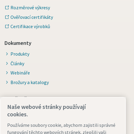
Rozměrové výkresy
Ověřovací certifikáty
Certifikace výrobků
Dokumenty
Produkty
Články
Webináře
Brožury a katalogy
Pro distributory
Naše webové stránky používají
Přejít na Smart Portal
cookies.
Používáme soubory cookie, abychom zajistili správné
fungování těchto webových stránek, zlepšili vaši