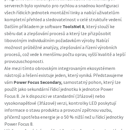
serverech bylo vyvinuto pro rychlou a snadnou konfiguraci
všech řídicích jednotek montážní linky a nabízí uživatelům
kompletní přehled a sledovatelnost v celé struktuře vedení.
Dalším příkladem je software
ToolsNet 8
, který slouží ke
sběru dat a zlepšování procesů a který lze přizpůsobit
libovolným individuálním požadavkům výroby. Nabízí
možnost průběžné analýzy, zlepšování a řízení výrobních
procesů, což vede k menšímu počtu oprav, vyšší kvalitě a lepší
provozuschopnosti.
Ale mezi tímto obrovským integrovaným ekosystémem
nástrojů a řešení existuje jeden, který vyniká. Představujeme
Momentum Talks
vám
Power Focus Secondary,
samostatný pohon, který lze
použít jako sekundární řídicí jednotku k jednotce Power
Objevte inspirativní a poutavé rozhovory s odborníky
Focus 8. Je k dispozici ve standardní (1fázové) nebo
vysokonapěťové (3fázové) verzi, kontrolky LED poskytují
Podívat se
informace o stavu produktu a provozní zpětnou vazbu,
přičemž spotřeba energie je o 50 % nižší než u řídicí jednotky
Power Focus 8.