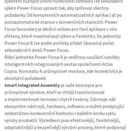
Výběrem různých úrovní funkčnosti softwaru lze sekundární
výkon Power Focus upravit tak, aby splňoval všechny
požadavky. Od komplexních automatizačních aplikací až po
poloautomatické stanice v konvenčních stanicích. Power
Focus Secondary je ideální volbou pro fixní aplikace s více
vřeteny, které maximalizují výkon a flexibilitu. Do jednotky
Power Focus 8 lze podle potřeby přidat libovolný počet
sekundárních disků Power Focus.
Řídicí jednotka Power Focus 8 je nedílnou součástí nabídky
inteligentních integrovaných sestav společnosti Atlas
Copco. Konceptu 4. průmyslové revoluce, kde konektivita je
absolutní požadavek.
Smart Integrated Assembly
je naše koncepce pro
průmyslové výrobce, kteří se chtějí transformovat
a implementovat koncepci chytré továrny. Zahrnuje náš
ekosystém nástrojů, hardwaru, softwaru a služeb poskytující
nedostižnou konkurenční hodnotu v každém kroku cyklu
výroby produktů. Výsledkem jsou efektivnější, flexibilnější,
adaptabilnější a bezpečnější výrobní procesy, které podporují