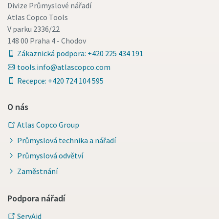
Divize Průmyslové nářadí
Atlas Copco Tools
V parku 2336/22
148 00 Praha 4 - Chodov
Zákaznická podpora: +420 225 434 191
tools.info@atlascopco.com
Recepce: +420 724 104 595
O nás
Atlas Copco Group
Průmyslová technika a nářadí
Průmyslová odvětví
Zaměstnání
Podpora nářadí
ServAid