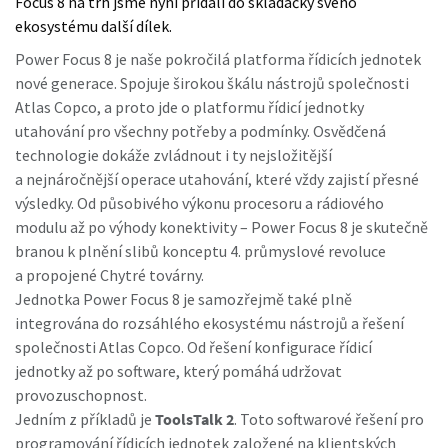
Focus 8 na trh jsme nyní přidali do skládačky svého
ekosystému další dílek.
Power Focus 8 je naše pokročilá platforma řídicích jednotek
Je čas na kalibraci?
nové generace. Spojuje širokou škálu nástrojů společnosti
Zabezpečte si kvalitu a snižte počet vad díky kalibraci
Atlas Copco, a proto jde o platformu řídicí jednotky
nářadí a akreditované kalibraci zajištění kvality.
utahování pro všechny potřeby a podmínky. Osvědčená
technologie dokáže zvládnout i ty nejsložitější
a nejnáročnější operace utahování, které vždy zajistí přesné
Nechte si nářadí správně zkalibrovat již nyní!
výsledky. Od působivého výkonu procesoru a rádiového
modulu až po výhody konektivity – Power Focus 8 je skutečně
branou k plnění slibů konceptu 4. průmyslové revoluce
Webináře
a propojené Chytré továrny.
Jednotka Power Focus 8 je samozřejmě také plně
Prohlédněte si všechna naše průmyslová
Podívejte se na naše webináře o nejnovějších
integrována do rozsáhlého ekosystému nástrojů a řešení
odvětví
technologiích utahování.
společnosti Atlas Copco. Od řešení konfigurace řídicí
jednotky až po software, který pomáhá udržovat
Zhlédnout
provozuschopnost.
Zobrazit vše
Jedním z příkladů je
ToolsTalk 2
. Toto softwarové řešení pro
Dokumentace a zdroje
programování řídicích jednotek založené na klientských