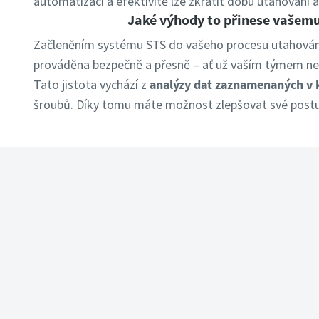
automatizaci a efektivitě lze zkrátit dobu utahování 
Jaké výhody to přinese vašem
Začleněním systému STS do vašeho procesu utahování z
prováděna bezpečně a přesně – ať už vaším týmem ne
Tato jistota vychází z
analýzy dat zaznamenaných v
šroubů. Díky tomu máte možnost zlepšovat své postup