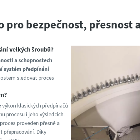
 pro bezpečnost, přesnost a
ání velkých šroubů?
innosti a schopnostech
ní systém předpínání
čnostem sledovat proces
ím?
 výkon klasických předpínačů
u procesu i jeho výsledcích.
 proces proveden přesně a
t přepracování. Díky