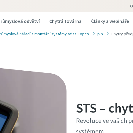
O
Průmyslová odvětví
Chytrá továrna
Články a webináře
růmyslové nářadí a montážní systémy Atlas Copco
plp
Chytrý před
STS – chy
Revoluce ve vašich 
systémem.