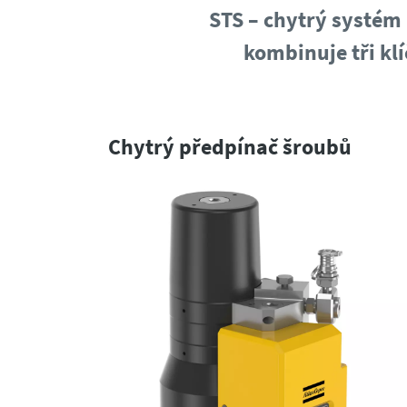
STS – chytrý systém
kombinuje tři kl
Chytrý předpínač šroubů