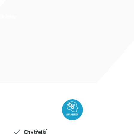
 ukázku
Chytřejší