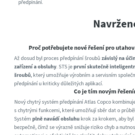
předpínání.
Navrženo
Proč potřebujete nové řešení pro utahov
Až dosud byl proces předpínání šroubů
závislý na úč
zařízení a obsluhy
. STS je
první skutečně inteligent
šroubů
, který umožňuje výrobním a servisním spole
předpínání u kriticky důležitých aplikací.
Co je tím novým řešen
Nový chytrý systém předpínání Atlas Copco kombinuje
s chytrými funkcemi, které umožňují sběr dat o průběh
Systém
plně navádí obsluhu
krok za krokem, aby byl
bezpečně, čímž se výrazně snižuje riziko chyb a nutnos