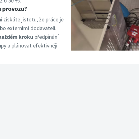
až o 50 %.
u provozu?
ískáte jistotu, že práce je
bo externími dodavateli.
 každém kroku
předpínání
y a plánovat efektivněji.