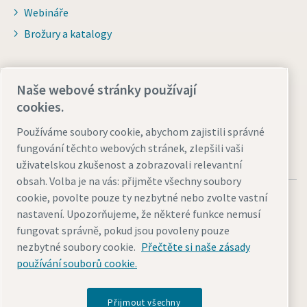
Webináře
Brožury a katalogy
Pro distributory
Naše webové stránky používají
Přejít na Smart Portal
cookies.
Používáme soubory cookie, abychom zajistili správné
fungování těchto webových stránek, zlepšili vaši
uživatelskou zkušenost a zobrazovali relevantní
obsah. Volba je na vás: přijměte všechny soubory
cookie, povolte pouze ty nezbytné nebo zvolte vastní
nastavení. Upozorňujeme, že některé funkce nemusí
fungovat správně, pokud jsou povoleny pouze
nezbytné soubory cookie.
Přečtěte si naše zásady
Právní upozornění a oznámení o ochraně osobních údajů
používání souborů cookie.
Přizpůsobit nastavení cookies
Přístupnost
Mapa stránek
© 2026 Atlas Copco s.r.o.
Přijmout všechny