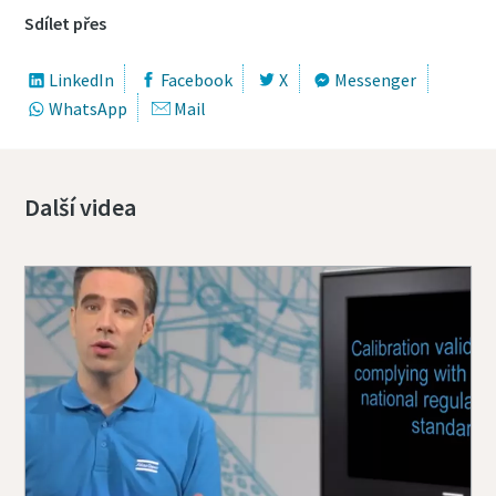
Sdílet přes
LinkedIn
Facebook
X
Messenger
WhatsApp
Mail
Další videa
Momentum Talks
Objevte inspirativní a poutavé rozhovory s odborníky
Podívat se