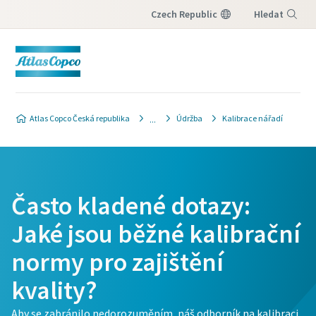
Czech Republic
Hledat
Nabídka
Atlas Copco Česká republika
Údržba
Kalibrace nářadí
Často kladené dotazy:
Jaké jsou běžné kalibrační
normy pro zajištění
kvality?
Aby se zabránilo nedorozuměním, náš odborník na kalibraci