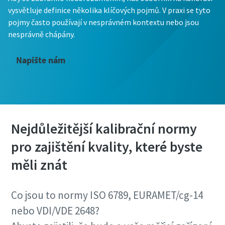
vysvětluje definice několika klíčových pojmů. V praxi se tyto
pojmy často používají v nesprávném kontextu nebo jsou
nesprávně chápány.
Napište nám
Nejdůležitější kalibrační normy
pro zajištění kvality, které byste
měli znát
Co jsou to normy ISO 6789, EURAMET/cg-14
nebo VDI/VDE 2648?