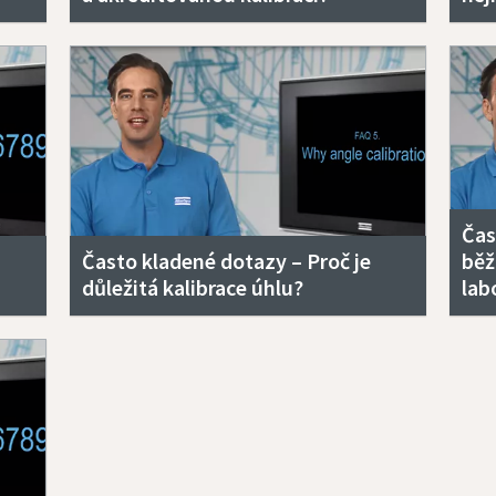
Čas
Často kladené dotazy – Proč je
běž
důležitá kalibrace úhlu?
lab