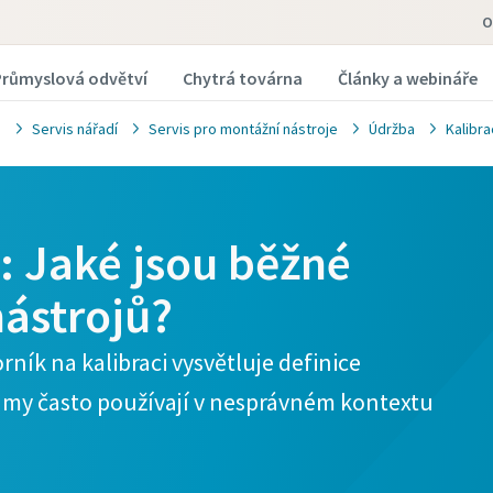
O
Průmyslová odvětví
Chytrá továrna
Články a webináře
Servis nářadí
Servis pro montážní nástroje
Údržba
Kalibra
: Jaké jsou běžné
nástrojů?
ík na kalibraci vysvětluje definice
pojmy často používají v nesprávném kontextu