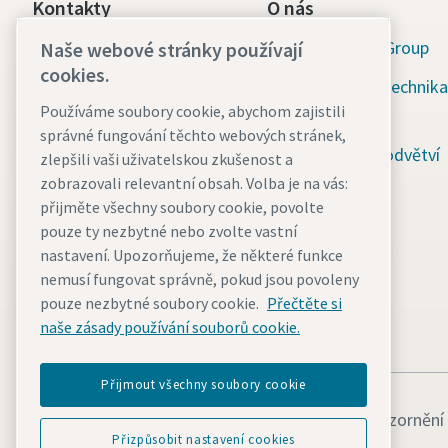
Kontakty
O nás
Atlas Copco Group
Naše webové stránky používají
Divize Průmyslové nářadí
cookies.
Atlas Copco Tools
Průmyslová technika
Používáme soubory cookie, abychom zajistili
V parku 2336/22
nářadí
správné fungování těchto webových stránek,
148 00 Praha 4 - Chodov
Průmyslová odvětví
zlepšili vaši uživatelskou zkušenost a
Zákaznická podpora:
zobrazovali relevantní obsah. Volba je na vás:
Zaměstnání
+420 225 434 191
přijměte všechny soubory cookie, povolte
pouze ty nezbytné nebo zvolte vastní
tools.info@atlascopco.c
nastavení. Upozorňujeme, že některé funkce
om
nemusí fungovat správně, pokud jsou povoleny
Recepce: +420 724 104
pouze nezbytné soubory cookie.
Přečtěte si
naše zásady používání souborů cookie.
595
Přijmout všechny soubory cookie
Právní upozornění
Přizpůsobit nastavení cookies