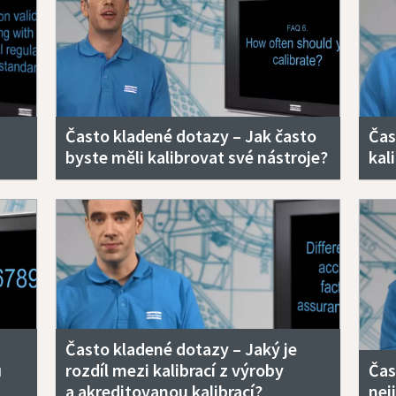
Často kladené dotazy – Jak často
Čas
byste měli kalibrovat své nástroje?
kal
Často kladené dotazy – Jaký je
ů
rozdíl mezi kalibrací z výroby
Čas
a akreditovanou kalibrací?
nej