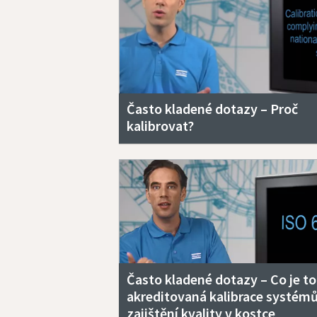
Často kladené dotazy – Proč
kalibrovat?
Často kladené dotazy – Co je to
akreditovaná kalibrace systém
zajištění kvality v kostce