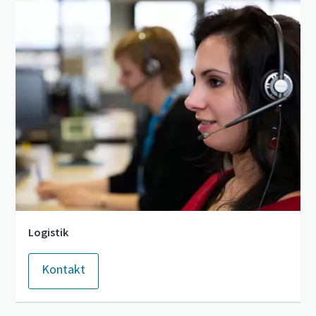
Ich habe die
Datenschutzrichtlinie
gelesen und akzeptiert.
Ich erkläre mich hiermit
ausdrücklich damit
einverstanden, dass Atlas
Copco mir
Marketinginformationen
Alles, was Sie über Ihren pneumatischen
über seine Produkte
zusendet, mich auf
Förderprozess wissen müssen
freiwilliger Basis zur
Teilnahme an Online-
Entdecken Sie, wie Sie einen effizienteren pneumatischen
Umfragen einlädt oder seine
Förderprozess schaffen können.
Vertriebsmitarbeiter direkt
auf mich zukommen lässt.
Logistik
Mir ist bekannt, dass ich
Erfahren Sie mehr
meine Zustimmung
Kontakt
gegenüber Atlas Copco
jederzeit widerrufen kann.