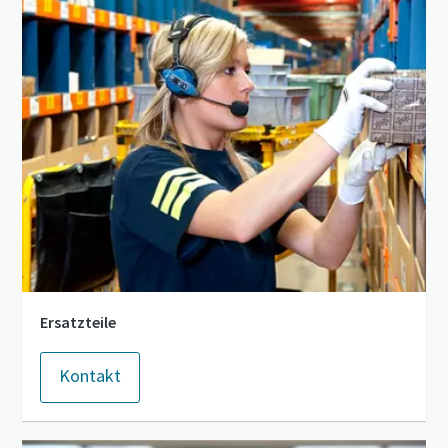
Anforderungstyp
10 Schritte hin zu einer umweltfreundlichen
und effizienteren Produktion
Beliebige Frage oder Anforderung
CO2-Reduzierung für eine umweltfreundliche Produktion
– alles, was Sie wissen müssen
Erfahren Sie mehr
Wenn Sie diese Anfrage absenden,
Ersatzteile
kann Atlas Copco Sie anhand der
gesammelten Informationen
Kontakt
kontaktieren. Weitere
Informationen finden Sie in
unserer Datenschutzrichtlinie.