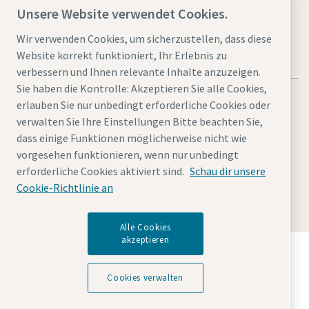
Unsere Website verwendet Cookies.
Wir verwenden Cookies, um sicherzustellen, dass diese
Website korrekt funktioniert, Ihr Erlebnis zu
verbessern und Ihnen relevante Inhalte anzuzeigen.
Sie haben die Kontrolle: Akzeptieren Sie alle Cookies,
erlauben Sie nur unbedingt erforderliche Cookies oder
verwalten Sie Ihre Einstellungen Bitte beachten Sie,
dass einige Funktionen möglicherweise nicht wie
Rechtliche Hinweise und Datenschutzerklärung
vorgesehen funktionieren, wenn nur unbedingt
Cookies verwalten
Barrierefreiheit
Sitemap
erforderliche Cookies aktiviert sind.
Schau dir unsere
Cookie-Richtlinie an
© 2026 Atlas Copco GmbH
Alle Cookies
akzeptieren
Entdecken Sie, wie die Atlas Copco Group
Technologien ermöglicht, die die Zukunft verändern.
Cookies verwalten
Besuchen Sie die Website der Atlas Copco Group
Teil der Atlas Copco Group