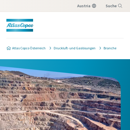
Austria
Suche
Menü
Produktanfrage
Atlas Copco Österreich
Druckluft- und Gaslösungen
Branche
Wenn Sie ein Angebot von Ihrem Atlas Copco-
Verkaufsberater erhalten möchten, füllen Sie
bitte das unten stehende Formular aus. Wir
lassen Ihnen die gewünschten
Angebotsinformationen kurzfristig
zukommen.
Sie können uns auch direkt eine Nachricht
senden, indem Sie auf die folgende E-Mail-
Adresse
klicken:
website.austria@atlascopco.com