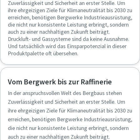
Zuverlässigkeit und Sicherheit an erster Stelle. Um
Ich habe die
ihre ehrgeizigen Ziele für Klimaneutralität bis 2030 zu
Datenschutzrichtlinie
erreichen, benötigen Bergwerke Industrieausrüstung,
gelesen und akzeptiert.
die nicht nur konsistente Leistung erbringt, sondern
auch zu einer nachhaltigen Zukunft beiträgt.
Ich erkläre mich hiermit
Druckluft- und Gassysteme sind da keine Ausnahme.
ausdrücklich damit
Und tatsächlich wird das Einsparpotenzial in dieser
einverstanden, dass Atlas
Copco mir
Produktpalette oft übersehen.
Marketinginformationen
über seine Produkte
zusendet, mich auf
freiwilliger Basis zur
Vom Bergwerk bis zur Raffinerie
Teilnahme an Online-
Umfragen einlädt oder seine
In der anspruchsvollen Welt des Bergbaus stehen
Vertriebsmitarbeiter direkt
Zuverlässigkeit und Sicherheit an erster Stelle. Um
auf mich zukommen lässt.
Mir ist bekannt, dass ich
ihre ehrgeizigen Ziele für Klimaneutralität bis 2030 zu
meine Zustimmung
erreichen, benötigen Bergwerke Industrieausrüstung,
gegenüber Atlas Copco
die nicht nur konsistente Leistung erbringt, sondern
jederzeit widerrufen kann.
auch zu einer nachhaltigen Zukunft beiträgt.