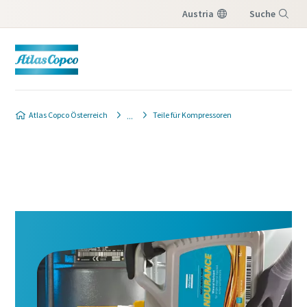
Austria
Suche
Menü
Produktanfrage
Atlas Copco Österreich
Teile für Kompressoren
Wenn Sie ein Angebot von Ihrem Atlas Copco-
Verkaufsberater erhalten möchten, füllen Sie
bitte das unten stehende Formular aus. Wir
lassen Ihnen die gewünschten
Angebotsinformationen kurzfristig
zukommen.
Sie können uns auch direkt eine Nachricht
senden, indem Sie auf die folgende E-Mail-
Adresse
klicken:
website.austria@atlascopco.com