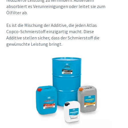
reduzierte Leistung zu verhindern. Außerdem
Anforderungstyp
absorbiert es Verunreinigungen oder leitet sie zum
Ölfilter ab.
10 Schritte hin zu einer umweltfreundlichen
und effizienteren Produktion
Es ist die Mischung der Additive, die jeden Atlas
Beliebige Frage oder Anforderung
Copco-Schmierstoff einzigartig macht. Diese
CO2-Reduzierung für eine umweltfreundliche Produktion
Additive stellen sicher, dass der Schmierstoff die
– alles, was Sie wissen müssen
gewünschte Leistung bringt.
Erfahren Sie mehr
Wenn Sie diese Anfrage absenden,
kann Atlas Copco Sie anhand der
gesammelten Informationen
kontaktieren. Weitere
Informationen finden Sie in
unserer Datenschutzrichtlinie.