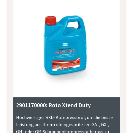
2901170000: Roto Xtend Duty
Hochwertiges RXD-Kompressoröl, um die beste
Leistung aus Ihrem öleingespritzten GA-, GX-,
GN- oder GR-Schraubenkompressor heraus zu