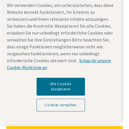
Wir verwenden Cookies, um sicherzustellen, dass diese
Website korrekt funktioniert, Ihr Erlebnis zu
verbessern und Ihnen relevante Inhalte anzuzeigen.
Sie haben die Kontrolle: Akzeptieren Sie alle Cookies,
erlauben Sie nur unbedingt erforderliche Cookies oder
verwalten Sie Ihre Einstellungen Bitte beachten Sie,
dass einige Funktionen möglicherweise nicht wie
Warum Sie sich für synthetisches
vorgesehen funktionieren, wenn nur unbedingt
Kompressoröl entscheiden sollten
erforderliche Cookies aktiviert sind.
Schau dir unsere
19 Dezember, 2022
Cookie-Richtlinie an
Schmiermittel spielen eine wichtige Rolle
dabei, Ihrer Umweltverantwortung
Alle Cookies
nachzukommen – heute und in der Zukunft.
akzeptieren
Mehr lesen
Cookies verwalten