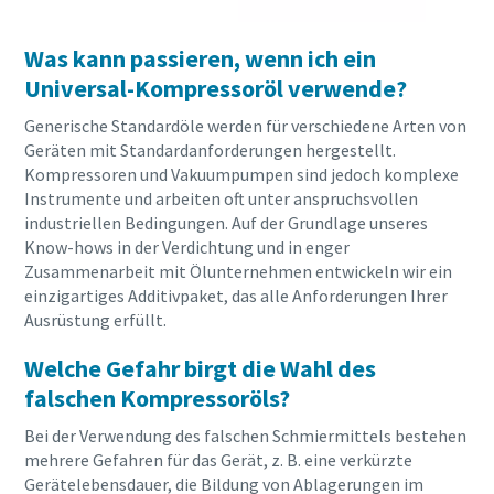
Ich habe die
Datenschutzrichtlinie
Was kann passieren, wenn ich ein
gelesen und akzeptiert.
Universal-Kompressoröl verwende?
Ich erkläre mich hiermit
Generische Standardöle werden für verschiedene Arten von
ausdrücklich damit
Geräten mit Standardanforderungen hergestellt.
einverstanden, dass Atlas
Kompressoren und Vakuumpumpen sind jedoch komplexe
Copco mir
Instrumente und arbeiten oft unter anspruchsvollen
Marketinginformationen
industriellen Bedingungen. Auf der Grundlage unseres
Alles, was Sie über Ihren pneumatischen
über seine Produkte
Know-hows in der Verdichtung und in enger
zusendet, mich auf
Förderprozess wissen müssen
Zusammenarbeit mit Ölunternehmen entwickeln wir ein
freiwilliger Basis zur
Teilnahme an Online-
einzigartiges Additivpaket, das alle Anforderungen Ihrer
Entdecken Sie, wie Sie einen effizienteren pneumatischen
Umfragen einlädt oder seine
Ausrüstung erfüllt.
Förderprozess schaffen können.
Vertriebsmitarbeiter direkt
auf mich zukommen lässt.
Welche Gefahr birgt die Wahl des
Mir ist bekannt, dass ich
Erfahren Sie mehr
falschen Kompressoröls?
meine Zustimmung
gegenüber Atlas Copco
Bei der Verwendung des falschen Schmiermittels bestehen
jederzeit widerrufen kann.
mehrere Gefahren für das Gerät, z. B. eine verkürzte
Gerätelebensdauer, die Bildung von Ablagerungen im