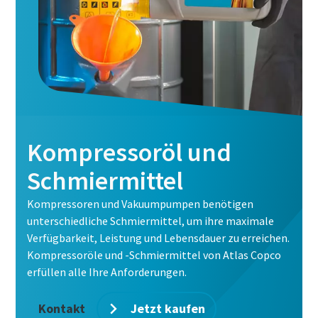
Alle mit (*) gekennzeichnete Felder sind
Pflichtfelder.
Persönliche Angaben
Vorname
Kompressoröl und
Nachname
Schmiermittel
Kompressoren und Vakuumpumpen benötigen
unterschiedliche Schmiermittel, um ihre maximale
E-Mail
Verfügbarkeit, Leistung und Lebensdauer zu erreichen.
Kompressoröle und -Schmiermittel von Atlas Copco
erfüllen alle Ihre Anforderungen.
Telefon
Kontakt
Jetzt kaufen
Weitere Informationen