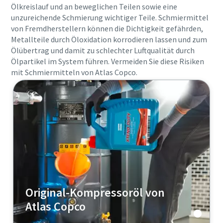
Ölkreislauf und an beweglichen Teilen sowie eine
unzureichende Schmierung wichtiger Teile. Schmiermittel
Absenden
von Fremdherstellern können die Dichtigkeit gefährden,
Metallteile durch Öloxidation korrodieren lassen und zum
Anti-Roboter-Verifizierung
Ölübertrag und damit zu schlechter Luftqualität durch
Hier klicken
Ölpartikel im System führen. Vermeiden Sie diese Risiken
Friendly
Captcha ⇗
mit Schmiermitteln von Atlas Copco.
Original-Kompressoröl von
Atlas Copco