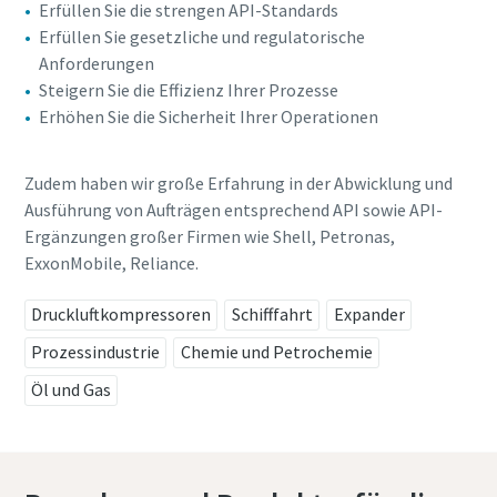
Erfüllen Sie die strengen API-Standards
Erfüllen Sie gesetzliche und regulatorische
Absenden
Absenden
Anforderungen
Steigern Sie die Effizienz Ihrer Prozesse
Anti-Roboter-Verifizierung
Anti-Roboter-Verifizierung
Erhöhen Sie die Sicherheit Ihrer Operationen
Hier klicken
Hier klicken
Friendly
Friendly
Captcha ⇗
Captcha ⇗
Zudem haben wir große Erfahrung in der Abwicklung und
Ausführung von Aufträgen entsprechend API sowie API-
Ergänzungen großer Firmen wie Shell, Petronas,
ExxonMobile, Reliance.
Druckluftkompressoren
Schifffahrt
Expander
Prozessindustrie
Chemie und Petrochemie
Öl und Gas