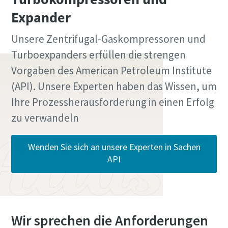
Expander
Alle mit (*) gekennzeichnete Felder sind
Alle mit (*) gekennzeichnete Felder sind
Unsere Zentrifugal-Gaskompressoren und
Pflichtfelder.
Pflichtfelder.
Turboexpanders erfüllen die strengen
Persönliche Angaben
Persönliche Angaben
Vorgaben des American Petroleum Institute
(API). Unsere Experten haben das Wissen, um
Vorname
Vorname
Ihre Prozessherausforderung in einen Erfolg
zu verwandeln
Nachname
Nachname
Wenden Sie sich an unsere Experten in Sachen
API
E-Mail
E-Mail
Telefon
Telefon
Wir sprechen die Anforderungen
Weitere Informationen
Weitere Informationen