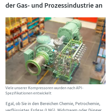
der Gas- und Prozessindustrie an
Firma
Firma
Land
Land
Straße
Straße
Stadt
Stadt
Postleitzahl
Postleitzahl
Viele unserer Kompressoren wurden nach API-
Spezifikationen entwickelt
Anfordern
Anfordern
Egal, ob Sie in den Bereichen Chemie, Petrochemie,
verflüssigtes Erdgas (LNG), Midstream oder Dünger