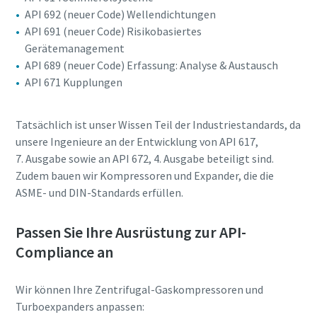
Ich habe die
Ich habe die
API 692 (neuer Code) Wellendichtungen
Datenschutzrichtlinie
Datenschutzrichtlinie
API 691 (neuer Code) Risikobasiertes
gelesen und akzeptiert.
gelesen und akzeptiert.
Gerätemanagement
API 689 (neuer Code) Erfassung: Analyse & Austausch
Ich erkläre mich hiermit
Ich erkläre mich hiermit
API 671 Kupplungen
ausdrücklich damit
ausdrücklich damit
einverstanden, dass Atlas
einverstanden, dass Atlas
Copco mir
Copco mir
Tatsächlich ist unser Wissen Teil der Industriestandards, da
Marketinginformationen
Marketinginformationen
unsere Ingenieure an der Entwicklung von API 617,
Alles, was Sie über Ihren pneumatischen
über seine Produkte
über seine Produkte
7. Ausgabe sowie an API 672, 4. Ausgabe beteiligt sind.
zusendet, mich auf
zusendet, mich auf
Förderprozess wissen müssen
Zudem bauen wir Kompressoren und Expander, die die
freiwilliger Basis zur
freiwilliger Basis zur
Teilnahme an Online-
Teilnahme an Online-
ASME- und DIN-Standards erfüllen.
Entdecken Sie, wie Sie einen effizienteren pneumatischen
Umfragen einlädt oder seine
Umfragen einlädt oder seine
Förderprozess schaffen können.
Vertriebsmitarbeiter direkt
Vertriebsmitarbeiter direkt
Passen Sie Ihre Ausrüstung zur API-
auf mich zukommen lässt.
auf mich zukommen lässt.
Mir ist bekannt, dass ich
Mir ist bekannt, dass ich
Erfahren Sie mehr
Compliance an
meine Zustimmung
meine Zustimmung
gegenüber Atlas Copco
gegenüber Atlas Copco
jederzeit widerrufen kann.
jederzeit widerrufen kann.
Wir können Ihre Zentrifugal-Gaskompressoren und
Turboexpanders anpassen: