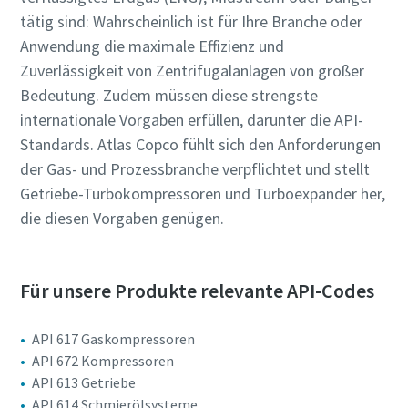
Anforderungstyp
Anforderungstyp
tätig sind: Wahrscheinlich ist für Ihre Branche oder
10 Schritte hin zu einer umweltfreundlichen
Anwendung die maximale Effizienz und
und effizienteren Produktion
Zuverlässigkeit von Zentrifugalanlagen von großer
Beliebige Frage oder Anforderung
Beliebige Frage oder Anforderung
Bedeutung. Zudem müssen diese strengste
CO2-Reduzierung für eine umweltfreundliche Produktion
internationale Vorgaben erfüllen, darunter die API-
– alles, was Sie wissen müssen
Standards. Atlas Copco fühlt sich den Anforderungen
der Gas- und Prozessbranche verpflichtet und stellt
Erfahren Sie mehr
Getriebe-Turbokompressoren und Turboexpander her,
die diesen Vorgaben genügen.
Wenn Sie diese Anfrage absenden,
Wenn Sie diese Anfrage absenden,
Für unsere Produkte relevante API-Codes
kann Atlas Copco Sie anhand der
kann Atlas Copco Sie anhand der
gesammelten Informationen
gesammelten Informationen
API 617 Gaskompressoren
kontaktieren. Weitere
kontaktieren. Weitere
API 672 Kompressoren
Informationen finden Sie in
Informationen finden Sie in
API 613 Getriebe
unserer Datenschutzrichtlinie.
unserer Datenschutzrichtlinie.
API 614 Schmierölsysteme