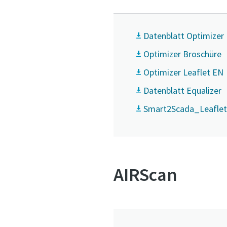
Weitere 
Datenblatt Optimizer
Firma
Optimizer Broschüre
Optimizer Leaflet EN
Land
Datenblatt Equalizer
Smart2Scada_Leafle
Straße
Stadt
AIRScan
Postleit
Anforder