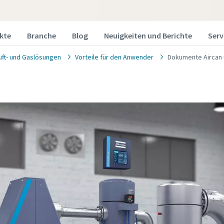
kte
Branche
Blog
Neuigkeiten und Berichte
Serv
uft- und Gaslösungen
Vorteile für den Anwender
Dokumente Aircan 
anfrage
in Angebot von Ihrem Atlas Copco-Verkaufsberater erhalten
bitte das unten stehende Formular aus. Wir lassen Ihnen die
en Angebotsinformationen kurzfristig zukommen.
 uns auch direkt eine Nachricht senden, indem Sie auf die fo