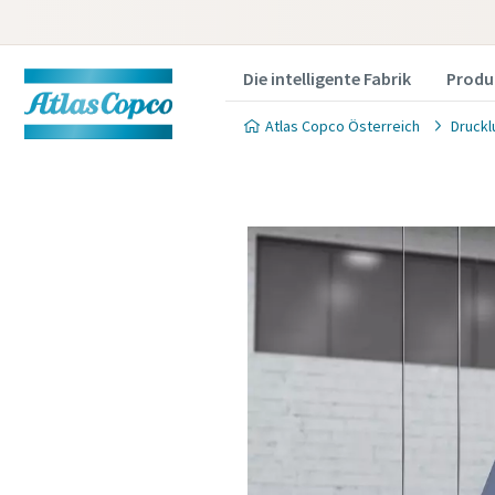
Die intelligente Fabrik
Produ
Atlas Copco Österreich
Druckl
Produkt
Wenn Sie e
füllen Sie 
gewünscht
Sie können