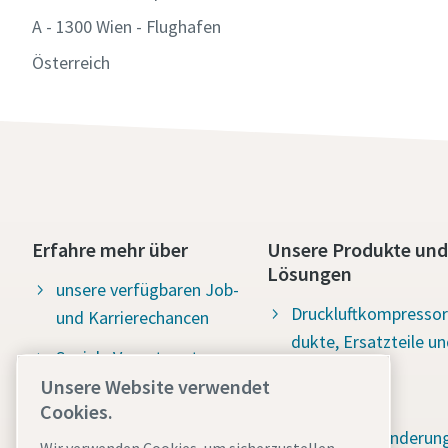
A - 1300 Wien - Flughafen
Österreich
Erfahre mehr über
Unsere Produkte und
Lösungen
Absend
unsere verfügbaren Job-
Druckluftkompressor
und Karrierechancen
dukte, Ersatzteile un
Anti-
Soziale Verantwortung:
Service
Water for all (Wasser für
Unsere Website verwendet
Vakuum- und
Cookies.
alle)
Schadstoffminderun