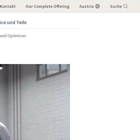
Kontakt
Our Complete Offering
Austria
Suche
ice und Teile
Menü
und Optimizer
 möchten,
lgende E-