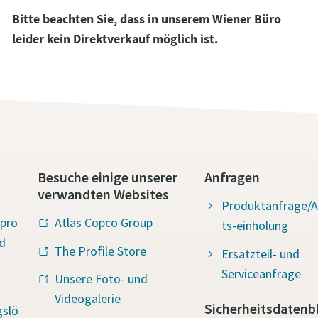
Bitte beachten Sie, dass in unserem Wiener Büro
Ich habe die Datenschutzrichtlinie gelesen und akzeptiert.
leider kein Direktverkauf möglich ist.
Ich erkläre mich hiermit ausdrücklich damit einverstanden,
Atlas Copco mir Marketinginformationen über seine Produ
zusendet, mich auf freiwilliger Basis zur Teilnahme an Onl
Umfragen einlädt oder seine Vertriebsmitarbeiter direkt a
mich zukommen lässt. Mir ist bekannt, dass ich meine
Zustimmung gegenüber Atlas Copco jederzeit widerrufen k
Besuche einige unserer
Anfragen
verwandten Websites
en
Produktanfrage/
pro
Atlas Copco Group
ts-einholung
d
Roboter-Verifizierung
The Profile Store
Ersatzteil- und
Hier klicken
Serviceanfrage
Friendly
Captcha ⇗
Unsere Foto- und
Videogalerie
Sicherheitsdatenbl
gslö