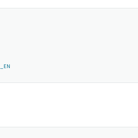
Informationen
t_EN
zahl
n