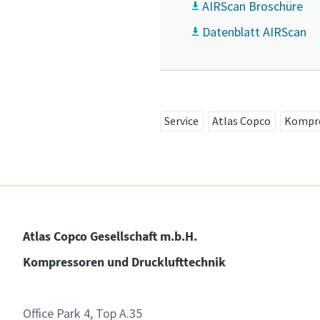
AIRScan Broschüre
Datenblatt AIRScan
Anforde
Beliebig
Service
Atlas Copco
Kompre
Atlas Copco Gesellschaft m.b.H.
Kompressoren und Drucklufttechnik
Office Park 4, Top A.35