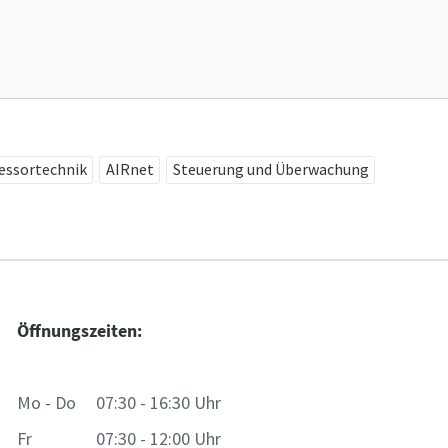
rungstyp
e Frage oder Anforderung
ssortechnik
AIRnet
Steuerung und Überwachung
Öffnungszeiten:
Wenn Sie diese Anfrage absenden, kann Atlas Copco Sie anhand d
Mo - Do 07:30 - 16:30 Uhr
gesammelten Informationen kontaktieren. Weitere Informatio
finden Sie in unserer Datenschutzrichtlinie.
Fr 07:30 - 12:00 Uhr