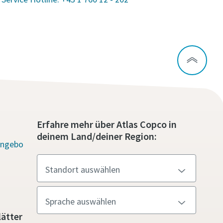
 dass
kte
ine-
uf
ann.
Erfahre mehr über Atlas Copco in
deinem Land/deiner Region:
Angebo
ätter